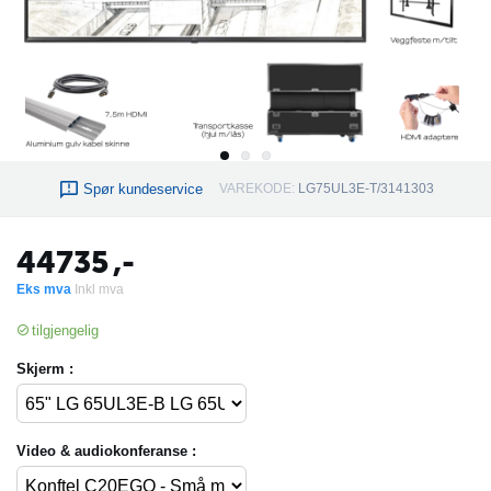
Spør kundeservice
VAREKODE:
LG75UL3E-T/3141303
44735
,-
Eks mva
Inkl mva
tilgjengelig
Skjerm :
Video & audiokonferanse :