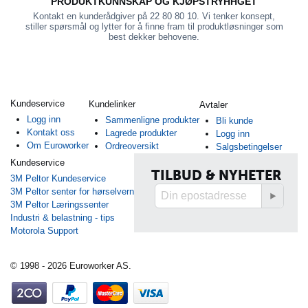
PRODUKTKUNNSKAP OG KJØPSTRYHHGET
Kontakt en kunderådgiver på 22 80 80 10. Vi tenker konsept,
stiller spørsmål og lytter for å finne fram til produktløsninger som
best dekker behovene.
Kundeservice
Kundelinker
Avtaler
Logg inn
Sammenligne produkter
Bli kunde
Kontakt oss
Lagrede produkter
Logg inn
Om Euroworker
Ordreoversikt
Salgsbetingelser
Kundeservice
TILBUD & NYHETER
3M Peltor Kundeservice
3M Peltor senter for hørselvern
3M Peltor Læringssenter
Industri & belastning - tips
Motorola Support
© 1998 - 2026 Euroworker AS.