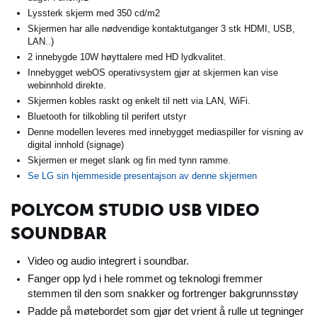
Lyssterk skjerm med 350 cd/m2
Skjermen har alle nødvendige kontaktutganger 3 stk HDMI, USB,
LAN..)
2 innebygde 10W høyttalere med HD lydkvalitet.
Innebygget webOS operativsystem gjør at skjermen kan vise
webinnhold direkte.
Skjermen kobles raskt og enkelt til nett via LAN, WiFi.
Bluetooth for tilkobling til perifert utstyr
Denne modellen leveres med innebygget mediaspiller for visning av
digital innhold (signage)
Skjermen er meget slank og fin med tynn ramme.
Se LG sin hjemmeside presentajson av denne skjermen
POLYCOM STUDIO USB VIDEO
SOUNDBAR
Video og audio integrert i soundbar.
Fanger opp lyd i hele rommet og teknologi fremmer
stemmen til den som snakker og fortrenger bakgrunnsstøy
Padde på møtebordet som gjør det vrient å rulle ut tegninger