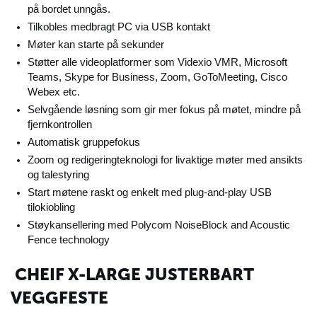
på bordet unngås.
Tilkobles medbragt PC via USB kontakt
Møter kan starte på sekunder
Støtter alle videoplatformer som Videxio VMR,
Microsoft
Teams, Skype
for Business, Zoom, GoToMeeting,
Cisco
Webex etc.
Selvgående løsning som gir mer fokus på møtet, mindre på
fjernkontrollen
Automatisk gruppefokus
Zoom og redigeringteknologi for livaktige møter med ansikts
og talestyring
Start møtene raskt og enkelt med
plug-and-play
USB
tilokiobling
Støykansellering med P
olycom NoiseBlock
and Acoustic
Fence technology
CHEIF X-LARGE JUSTERBART
VEGGFESTE