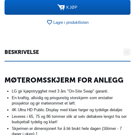
KJØP
Lagre i produktlisten
BESKRIVELSE
MØTEROMSSKJERM FOR ANLEGG
LG gir kjøpstrygghet med 3 års "On-Site Swap" garanti.
En kraftig, allsidig og prisgunstig storskjerm som erstatter
prosjektor og gir møterommet et løft.
4K Ultra HD Public Display med klare farger og tydelige detaljer.
Leveres i 65, 75 og 86 tommer slik at selv deltakere lengst fra ser
budsjettall tydelig og klart!
Skjermen er dimensjonert for å bli brukt hele dagen (16timer - 7
dager i uken).1