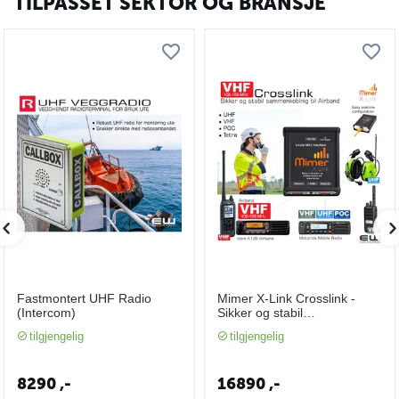
TILPASSET SEKTOR OG BRANSJE
Fastmontert UHF Radio
Mimer X-Link Crosslink -
(Intercom)
Sikker og stabil
sammenkoblnig av
tilgjengelig
tilgjengelig
radiobånd
8290
,-
16890
,-