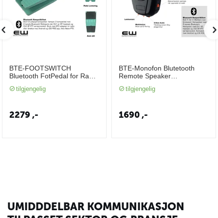
BTE-FOOTSWITCH
BTE-Monofon Blutetooth
Bluetooth FotPedal for Radio
Remote Speaker
BTE-addapter og POC
Microphone (BLE 5, Wave
tilgjengelig
tilgjengelig
PTX)
2279
,-
1690
,-
UMIDDDELBAR KOMMUNIKASJON