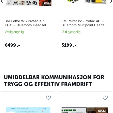
3M Peltor WS Protac XPI
3M Peltor WS Protac XPI -
FLX2 - Bluetooth Headset
Bluetooth Multipoint Headset
med konnektor for kablet
(PTT, VOX, ACTIVE
tilgjengelig
tilgjengelig
tilkobling til håndholdt radio
LISTENING)
6499
,-
5199
,-
UMIDDELBAR KOMMUNIKASJON FOR
TRYGG OG EFFEKTIV FRAMDRIFT