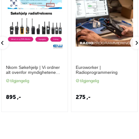
Nkom Søkehjelp | Vi ordner
Euroworker |
alt ovenfor myndighetene
Radioprogrammering
med PMR frekvenstildeling
tilgjengelig
tilgjengelig
og programmering av
radioer (NKOM)
895
,-
275
,-