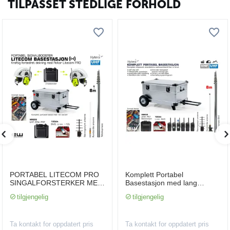
TILPASSET STEDLIGE FORHOLD
PORTABEL LITECOM PRO
Komplett Portabel
SINGALFORSTERKER MED
Basestasjon med lang
BATTERIDRIFT (12-24t)
batteritid - Hytera HR655
tilgjengelig
tilgjengelig
UHF eller VHF
Ta kontakt for oppdatert pris
Ta kontakt for oppdatert pris