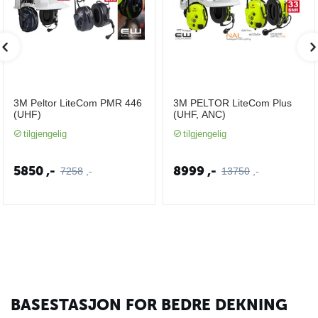
3M Peltor LiteCom PMR 446
3M PELTOR LiteCom Plus
(UHF)
(UHF, ANC)
tilgjengelig
tilgjengelig
5850
,-
8999
,-
7258
,-
13750
,-
BASESTASJON FOR BEDRE DEKNING