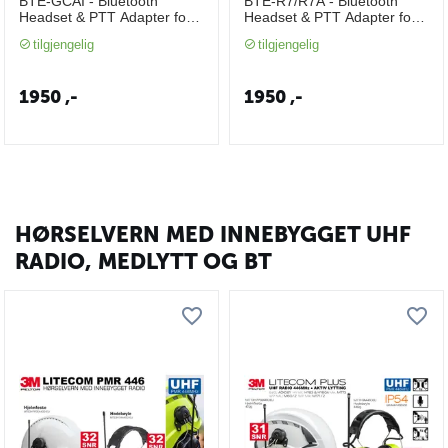
BTE-GCAI - Bluetooth
BTE-R7/R7A - Bluetooth
Headset & PTT Adapter for
Headset & PTT Adapter for
Motorola DM4400e og
Motorola R7-serie (Støtter
tilgjengelig
tilgjengelig
DM4600e (Støtte for Peltor
Peltor PTT protokoll)
PTT protokoll)
1950
,-
1950
,-
HØRSELVERN MED INNEBYGGET UHF
RADIO, MEDLYTT OG BT