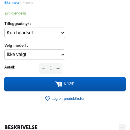
Eks mva
Inkl mva
tilgjengelig
Tilleggsutstyr :
Velg modell :
+
Antall:
−
KJØP
Lagre i produktlisten
BESKRIVELSE