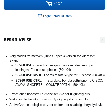
KJØP
Lagre i produktlisten
BESKRIVELSE
Velg modell fra menyen (finnes i spesialversjon for Microsoft
Skype):
SC260 USB
-
Forenklet versjon uten samtalestyring på
ledningen. For alle softphones (504404)
SC260 USB MS II
- For Microsoft Skype for Business (
506483
)
SC260 USB CTRL
II
- Standard. For bla softphone fra CISCO,
AVAYA, SHORETEL, COUNTERPATH.. (
504406
)
Profesjonelt hodesett i Sennheiser kvalitet til gunstig pris
Wideband lydkvalitet for ekstra fyldige og klare samtaler
ActiveGard teknologi beskytter bruker mot skadelige høye lydtrykk