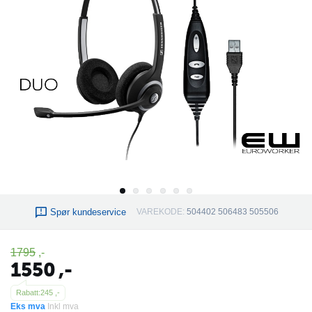
Spør kundeservice
VAREKODE:
504402 506483 505506
1795
,-
1550
,-
Rabatt:
245
,-
Eks mva
Inkl mva