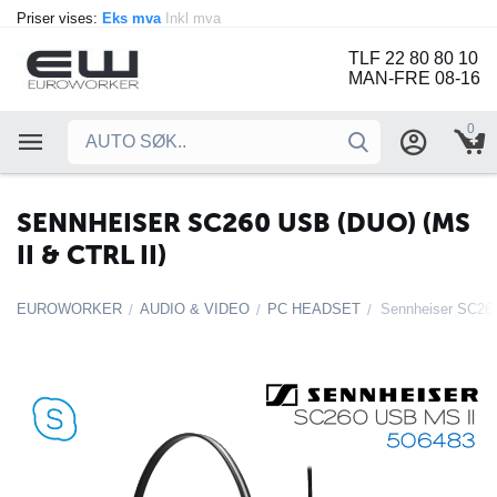
Priser vises:
Eks mva
Inkl mva
TLF 22 80 80 10
MAN-FRE 08-16
0
SENNHEISER SC260 USB (DUO) (MS
II & CTRL II)
EUROWORKER
AUDIO & VIDEO
PC HEADSET
Sennheiser SC260
/
/
/