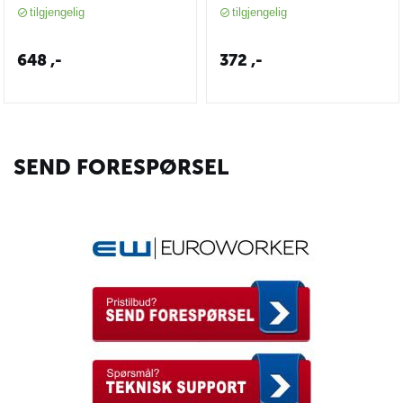
HDINW10M
tilgjengelig
tilgjengelig
648
,-
372
,-
SEND FORESPØRSEL