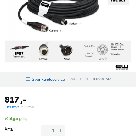
Spør kundeservice
VAREKODE:
HDINW15M
817
,-
Eks mva
Inkl mva
tilgjengelig
+
Antall:
−