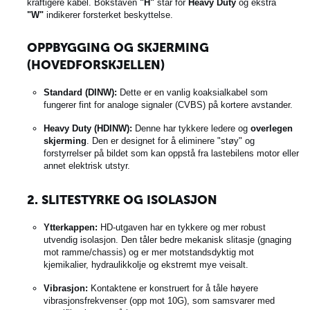
kraftigere kabel. Bokstaven
"H"
står for
Heavy Duty
og ekstra
"W"
indikerer forsterket beskyttelse.
OPPBYGGING OG SKJERMING
(HOVEDFORSKJELLEN)
Standard (DINW):
Dette er en vanlig koaksialkabel som
fungerer fint for analoge signaler (CVBS) på kortere avstander.
Heavy Duty (HDINW):
Denne har tykkere ledere og
overlegen
skjerming
. Den er designet for å eliminere "støy" og
forstyrrelser på bildet som kan oppstå fra lastebilens motor eller
annet elektrisk utstyr.
2. SLITESTYRKE OG ISOLASJON
Ytterkappen:
HD-utgaven har en tykkere og mer robust
utvendig isolasjon. Den tåler bedre mekanisk slitasje (gnaging
mot ramme/chassis) og er mer motstandsdyktig mot
kjemikalier, hydraulikkolje og ekstremt mye veisalt.
Vibrasjon:
Kontaktene er konstruert for å tåle høyere
vibrasjonsfrekvenser (opp mot 10G), som samsvarer med