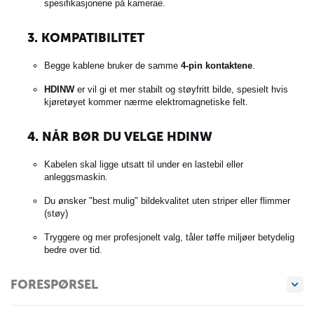
spesifikasjonene på kamerae.
3. KOMPATIBILITET
Begge kablene bruker de samme
4-pin kontaktene
.
HDINW
er vil gi et mer stabilt og støyfritt bilde, spesielt hvis
kjøretøyet kommer nærme elektromagnetiske felt.
4. NÅR BØR DU VELGE HDINW
Kabelen skal ligge utsatt til under en lastebil eller
anleggsmaskin.
Du ønsker "best mulig" bildekvalitet uten striper eller flimmer
(støy)
Tryggere og mer profesjonelt valg, tåler tøffe miljøer betydelig
bedre over tid.
FORESPØRSEL