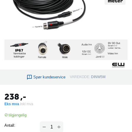
Spør kundeservice
VAREKODE:
DINW5M
238
,-
Eks mva
Inkl mva
tilgjengelig
+
Antall:
−