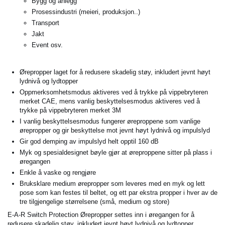
Bygg og anlegg
Prosessindustri (meieri, produksjon..)
Transport
Jakt
Event osv.
Ørepropper laget for å redusere skadelig støy, inkludert jevnt høyt
lydnivå og lydtopper
Oppmerksomhetsmodus aktiveres ved å trykke på vippebryteren
merket CAE, mens vanlig beskyttelsesmodus aktiveres ved å
trykke på vippebryteren merket 3M
I vanlig beskyttelsesmodus fungerer øreproppene som vanlige
ørepropper og gir beskyttelse mot jevnt høyt lydnivå og impulslyd
Gir god demping av impulslyd helt opptil 160 dB
Myk og spesialdesignet bøyle gjør at øreproppene sitter på plass i
øregangen
Enkle å vaske og rengjøre
Bruksklare medium ørepropper som leveres med en myk og lett
pose som kan festes til beltet, og ett par ekstra propper i hver av de
tre tilgjengelige størrelsene (små, medium og store)
E-A-R Switch Protection Ørepropper settes inn i øregangen for å
redusere skadelig støy, inkludert jevnt høyt lydnivå og lydtopper.