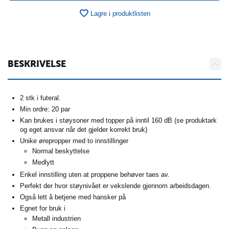
Lagre i produktlisten
BESKRIVELSE
2 stk i futeral.
Min ordre: 20 par
Kan brukes i støysoner med topper på inntil 160 dB (se produktark
og eget ansvar når det gjelder korrekt bruk)
Unike ørepropper med to innstillinger
Normal beskyttelse
Medlytt
Enkel innstilling uten at proppene behøver taes av.
Perfekt der hvor støynivået er vekslende gjennom arbeidsdagen.
Også lett å betjene med hansker på
Egnet for bruk i
Metall industrien