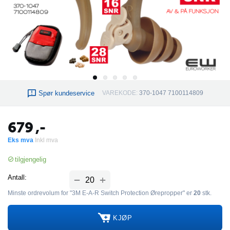
Spør kundeservice
VAREKODE:
370-1047 7100114809
679
,-
Eks mva
Inkl mva
tilgjengelig
+
Antall:
−
Minste ordrevolum for "3M E-A-R Switch Protection Ørepropper" er
20
stk.
KJØP