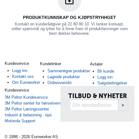
PRODUKTKUNNSKAP OG KJØPSTRYHHGET
Kontakt en kunderådgiver på 22 80 80 10. Vi tenker konsept,
stiller spørsmål og lytter for å finne fram til produktløsninger som
best dekker behovene.
Kundeservice
Kundelinker
Avtaler
Logg inn
Sammenligne produkter
Bli kunde
Kontakt oss
Lagrede produkter
Logg inn
Om Euroworker
Ordreoversikt
Salgsbetingelser
Kundeservice
TILBUD & NYHETER
3M Peltor Kundeservice
3M Peltor senter for hørselvern
3M Peltor Læringssenter
Industri & belastning - tips
Motorola Support
© 1998 - 2026 Euroworker AS.