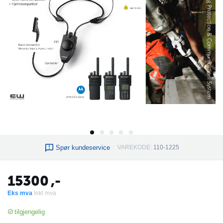
Spør kundeservice
VAREKODE:
110-1225
15300
,-
Eks mva
Inkl mva
tilgjengelig