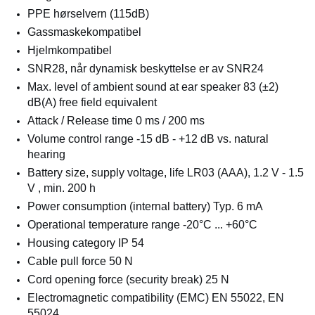
PPE hørselvern (115dB)
Gassmaskekompatibel
Hjelmkompatibel
SNR28, når dynamisk beskyttelse er av SNR24
Max. level of ambient sound at ear speaker
83 (±2)
dB(A) free field equivalent
Attack / Release time
0 ms / 200 ms
Volume control range
-15 dB - +12 dB vs. natural
hearing
Battery size, supply voltage, life
LR03 (AAA), 1.2 V - 1.5
V , min. 200 h
Power consumption (internal battery)
Typ. 6 mA
Operational temperature range
-20°C ... +60°C
Housing category
IP 54
Cable pull force
50 N
Cord opening force (security break)
25 N
Electromagnetic compatibility (EMC)
EN 55022, EN
55024