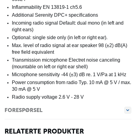
Inflammability
EN 13819-1 ch5.6
Additional Serenity DPC
+
specifications
Incoming radio signal
Default: dual mono (in left and
right ears)
Optional: single side only (in left or right ear).
Max. level of radio signal at ear speaker
98 (±2) dB(A)
free field equivalent
Transmission microphone
Electret noise canceling
(mountable on left or right ear shell)
Microphone sensitivity
-44 (±3) dB re. 1 V/Pa at 1 kHz
Power consumption from radio
Typ. 10 mA @ 5 V / max.
30 mA @ 5 V
Radio supply voltage
2.6 V - 28 V
FORESPØRSEL
RELATERTE PRODUKTER