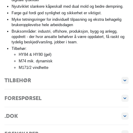
Nyutviklet slankere kåpeskall med dual mold og bedre dempning.
Farge gul fordi god synlighet og sikkerhet er viktigst.
Myke tetningsringer for individuell tilpasning og ekstra behagelig
brukeropplevelse hele arbeidsdagen
Bruksområder: industri, offshore, produksjon, bygg og anlegg,
oppdrett - der hvor ansatte behølver å være oppdatert, få raskt og
tydelig beskjed/varsling, jobber i team.
Tilbehør:
HY84 & HY80 (gel)
M74 mik. dynamisk
M171/2 vindhette
TILBEHØR
FORESPØRSEL
.DOK