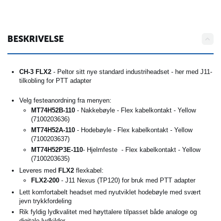
BESKRIVELSE
CH-3 FLX2
- Peltor sitt nye standard industriheadset - her med J11-
tilkobling for PTT adapter
Velg festeanordning fra menyen:
MT74H52B-110
- Nakkebøyle - Flex kabelkontakt - Yellow
(
7100203636
)
MT74H52A-110
- Hodebøyle - Flex kabelkontakt - Yellow
(
7100203637)
MT74H52P3E-110
- Hjelmfeste - Flex kabelkontakt - Yellow
(7100203635)
Leveres med
FLX2
flexkabel:
FLX2-200
- J11 Nexus (TP120)
for bruk med PTT adapter
Lett komfortabelt headset med nyutviklet hodebøyle med svært
jevn trykkfordeling
Rik fyldig lydkvalitet med høyttalere tilpasset både analoge og
digitale lydkilder