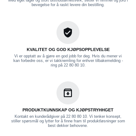
Med eget lager og stort distributørnettverk, setter vi himmel og jord i
bevegelse for å raskt levere din bestilling.
KVALITET OG GOD KJØPSOPPLEVELSE
Vi er opptatt av å gjøre en god jobb for deg. Hvis du mener vi
kan forbedre oss, er vi takknemling for enhver tilbakemelding -
ring på 22 80 80 10.
PRODUKTKUNNSKAP OG KJØPSTRYHHGET
Kontakt en kunderådgiver på 22 80 80 10. Vi tenker konsept,
stiller spørsmål og lytter for å finne fram til produktløsninger som
best dekker behovene.