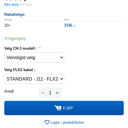
Eks mva
Inkl mva
Rabattstige:
Antall
Pris
10+
3336
,-
tilgjengelig
Velg CH-3 modell :
Velg FLX2 kabel :
+
Antall:
−
KJØP
Lagre i produktlisten