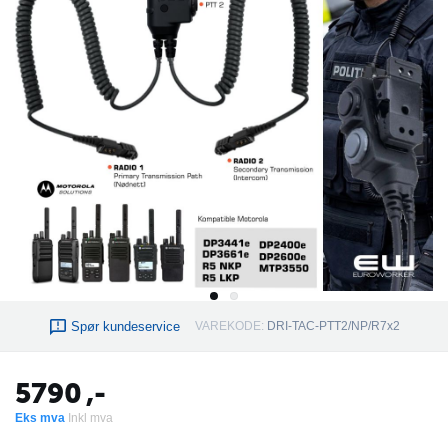
Spør kundeservice
VAREKODE:
DRI-TAC-PTT2/NP/R7x2
5790
,-
Eks mva
Inkl mva