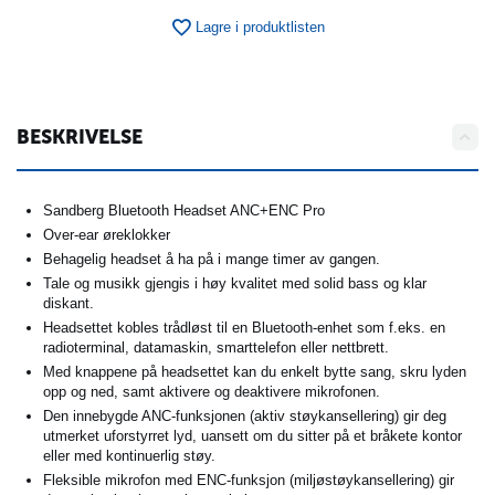
Lagre i produktlisten
BESKRIVELSE
Sandberg Bluetooth Headset ANC+ENC Pro
Over-ear øreklokker
Behagelig headset å ha på i mange timer av gangen.
Tale og musikk gjengis i høy kvalitet med solid bass og klar
diskant.
Headsettet kobles trådløst til en Bluetooth-enhet som f.eks. en
radioterminal, datamaskin, smarttelefon eller nettbrett.
Med knappene på headsettet kan du enkelt bytte sang, skru lyden
opp og ned, samt aktivere og deaktivere mikrofonen.
Den innebygde ANC-funksjonen (aktiv støykansellering) gir deg
utmerket uforstyrret lyd, uansett om du sitter på et bråkete kontor
eller med kontinuerlig støy.
Fleksible mikrofon med ENC-funksjon (miljøstøykansellering) gir