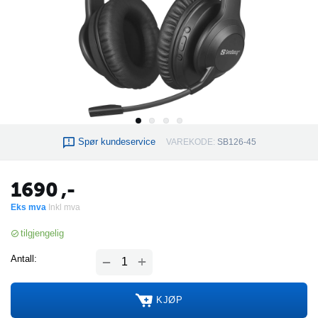
Spør kundeservice
VAREKODE:
SB126-45
1690
,-
Eks mva
Inkl mva
tilgjengelig
+
Antall:
−
KJØP