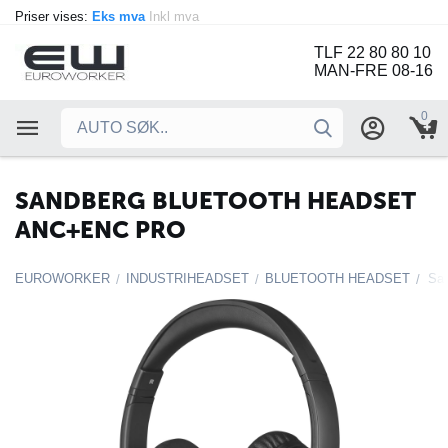
Priser vises:
Eks mva
Inkl mva
TLF 22 80 80 10
MAN-FRE 08-16
0
SANDBERG BLUETOOTH HEADSET
ANC+ENC PRO
EUROWORKER
INDUSTRIHEADSET
BLUETOOTH HEADSET
Sa
/
/
/