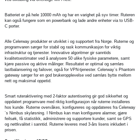
Batteriet er på hele 10000 mAh og har en varighet på syv timer. Ruteren
kan også fungere som en powerbank og lade andre enheter via to USB-
C porter.
Alle Celerway produkter er utviklet i og supportert fra Norge. Ruterne og
programvaren sørger for stabil og rask kommunikasjon for viktig
infrastruktur og tjenester. Innovative algoritmer gir sanntids
kvalitetsestimater ved å analysere 50 ulike fysiske parametere, samt
kjøre passive og aktive målinger. Resultatet er optimal og sømløs
lastbalansering og failover, også for VPN-tjenester. Celerway´s Phantom
gateway sørger for en god brukeropplevelse ved sømløs bytte mellom
nett og maksimal oppetid.
Smart ruteraktivering med 2-faktor autentisering gir god sikkerhet og
oppdatert programvare med riktig konfigurasjon når ruterne installeres
hos kunde. Ruterne overvåkes, konfigureres og oppdateres fra Celerway
´s Nimbus skyløsning. I Nimbus kan man konfigurere alarmer, gjøre
feilsøk, få statistikk, administrere og supportere kunder, samt se GPS
og nettkvalitet i sanntid. Ruterne leveres med 3-års lisens inkludert i
prisen.