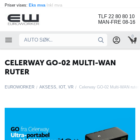
Priser vises:
Eks mva
Inkl mva
TLF 22 80 80 10
MAN-FRE 08-16
0
CELERWAY GO-02 MULTI-WAN
RUTER
EUROWORKER
AKSESS, IOT, VR
Celerway GO-02 Multi-WAN ruter
/
/