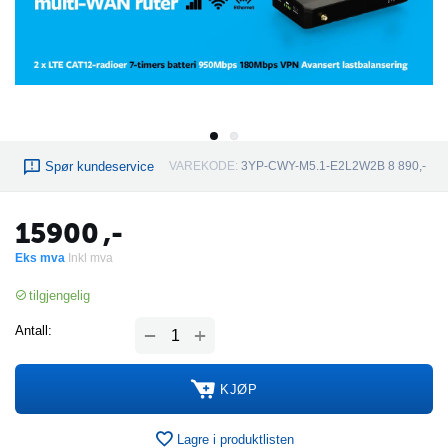
Spør kundeservice
VAREKODE:
3YP-CWY-M5.1-E2L2W2B 8 890,-
15900
,-
Eks mva
Inkl mva
tilgjengelig
+
Antall:
−
KJØP
Lagre i produktlisten