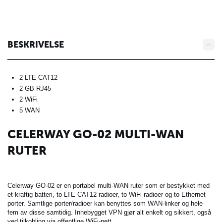
BESKRIVELSE
2 LTE CAT12
2 GB RJ45
2 WiFi
5 WAN
CELERWAY GO-02 MULTI-WAN
RUTER
Celerway GO-02 er en portabel multi-WAN ruter som er bestykket med
et kraftig batteri, to LTE CAT12-radioer, to WiFi-radioer og to Ethernet-
porter. Samtlige porter/radioer kan benyttes som WAN-linker og hele
fem av disse samtidig. Innebygget VPN gjør alt enkelt og sikkert, også
ved tilkobling via offentlige WiFi-nett.