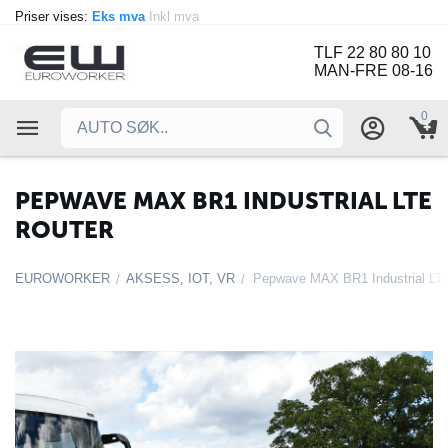
Priser vises:
Eks mva
Inkl mva
TLF 22 80 80 10
MAN-FRE 08-16
0
PEPWAVE MAX BR1 INDUSTRIAL LTE
ROUTER
EUROWORKER
AKSESS, IOT, VR
Pepwave MAX BR1 Industrial LT
/
/