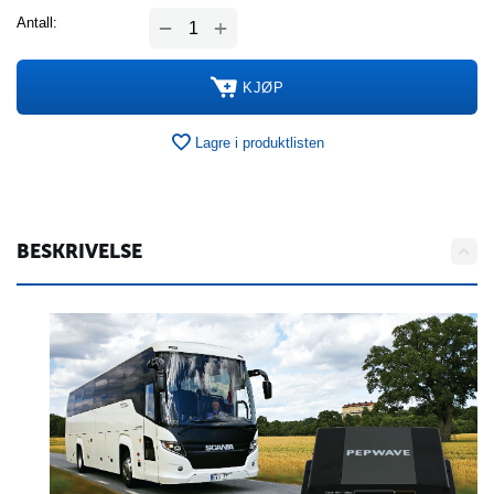
+
Antall:
−
KJØP
Lagre i produktlisten
BESKRIVELSE