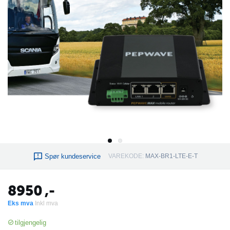
Spør kundeservice
VAREKODE:
MAX-BR1-LTE-E-T
8950
,-
Eks mva
Inkl mva
tilgjengelig