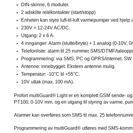
DIN-skinne, 6 moduler.
2 adskilte relékontakter (start/stopp)
Enheten kan styre luft-til-luft varmepumper ved hjelp 
230V + 12-24V AC/DC.
Utgang: 2 x 6 A.
4 innganger: Alarm (slutte/bryte) + 1 analog (0-10V, 
Telefonliste: alarm til 25 nummer SMS/DTMF/taleoppr
Programmering: via SMS, PC og GPRS/internet. SW o
Antenne: innebygget. Ekstern antenne mulig.
Temperatur: -10°C til +55°C.
10V uttak (max. 100 mA).
Profort multiGuard® Light er en komplett GSM sende- og m
PT100, 0-10V mm. og en utgang til styring av varme, pum
Alarmer kan overføres som SMS til max. 25 telefonnumre.
Programmering av multiGuard® utføres med SMS-komman