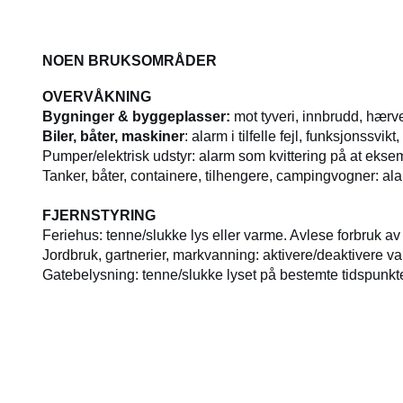
NOEN BRUKSOMRÅDER
OVERVÅKNING
Bygninger & byggeplasser:
mot tyveri, innbrudd, hærve
Biler, båter, m
askiner
: alarm i tilfelle fejl, funksjonssvi
Pumper/elektrisk udstyr: alarm som kvittering på at ekse
Tanker, båter, containere, tilhengere, campingvogner: ala
FJERNSTYRING
Feriehus: tenne/slukke lys eller varme. Avlese forbruk av v
Jordbruk, gartnerier, markvanning: aktivere/deaktivere v
Gatebelysning: tenne/slukke lyset på bestemte tidspunkter