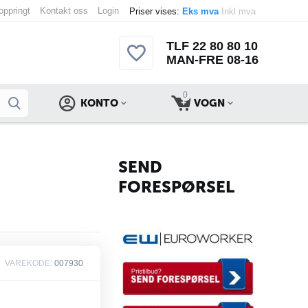
 oppringt
Kontakt oss
Login
Priser vises:
Eks mva
Inkl mva
TLF 22 80 80 10
MAN-FRE 08-16
0
KONTO
VOGN
SEND
FORESPØRSEL
VAREKODE:
007930