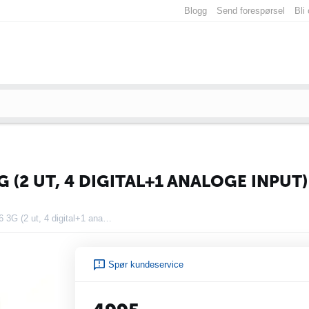
Blogg
Send forespørsel
Bli
 (2 UT, 4 DIGITAL+1 ANALOGE INPUT)
Profort MultiGuard DIN 6 3G (2 ut, 4 digital+1 analoge input)
Spør kundeservice