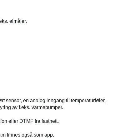
eks. elmåler.
t sensor, en analog inngang til temperaturføler,
tyring av f.eks. varmepumper.
on eller DTMF fra fastnett.
am finnes også som app.