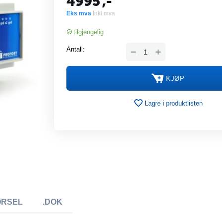
4995
,-
Eks mva
Inkl mva
tilgjengelig
+
Antall:
−
KJØP
Lagre i produktlisten
ØRSEL
.DOK