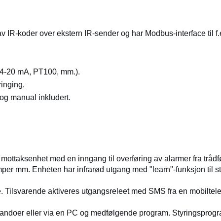
av IR-koder over ekstern IR-sender og har Modbus-interface til f.
0/4-20 mA, PT100, mm.).
inging.
g manual inkludert.
ottaksenhet med en inngang til overføring av alarmer fra trådfør
per mm. Enheten har infrarød utgang med "learn"-funksjon til s
 Tilsvarende aktiveres utgangsreleet med SMS fra en mobiltelef
doer eller via en PC og medfølgende program. Styringsprogr