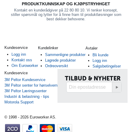
PRODUKTKUNNSKAP OG KJØPSTRYHHGET
Kontakt en kunderådgiver på 22 80 80 10. Vi tenker konsept,
stiller spørsmål og lytter for å finne fram til produktløsninger som
best dekker behovene.
Kundeservice
Kundelinker
Avtaler
Logg inn
Sammenligne produkter
Bli kunde
Kontakt oss
Lagrede produkter
Logg inn
Om Euroworker
Ordreoversikt
Salgsbetingelser
Kundeservice
TILBUD & NYHETER
3M Peltor Kundeservice
3M Peltor senter for hørselvern
3M Peltor Læringssenter
Industri & belastning - tips
Motorola Support
© 1998 - 2026 Euroworker AS.