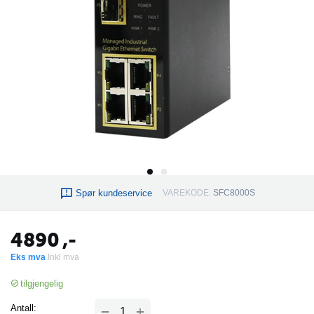
Spør kundeservice
VAREKODE:
SFC8000S
4890
,-
Eks mva
Inkl mva
tilgjengelig
+
Antall:
−