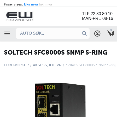
Priser vises:
Eks mva
Inkl mva
TLF 22 80 80 10
MAN-FRE 08-16
0
SOLTECH SFC8000S SNMP S-RING
EUROWORKER
AKSESS, IOT, VR
Soltech SFC8000S SNMP S-ring
/
/