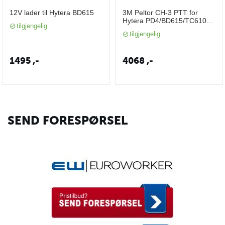
12V lader til Hytera BD615
3M Peltor CH-3 PTT for
Hytera PD4/BD615/TC610
tilgjengelig
(FLX2)
tilgjengelig
1495
,-
4068
,-
SEND FORESPØRSEL