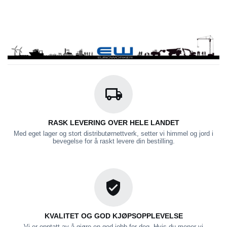
RASK LEVERING OVER HELE LANDET
Med eget lager og stort distributørnettverk, setter vi himmel og jord i
bevegelse for å raskt levere din bestilling.
KVALITET OG GOD KJØPSOPPLEVELSE
Vi er opptatt av å gjøre en god jobb for deg. Hvis du mener vi