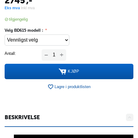
2745
,-
Eks mva
Inkl mva
tilgjengelig
Velg BD615 modell :
+
Antall:
−
KJØP
Lagre i produktlisten
BESKRIVELSE