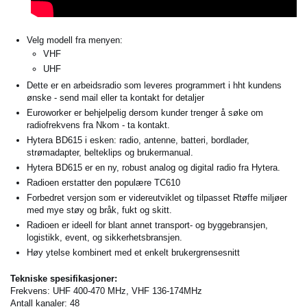
Velg modell fra menyen:
VHF
UHF
Dette er en arbeidsradio som leveres programmert i hht kundens
ønske - send mail eller ta kontakt for detaljer
Euroworker er behjelpelig dersom kunder trenger å søke om
radiofrekvens fra Nkom - ta kontakt.
Hytera BD615 i esken: radio, antenne, batteri, bordlader,
strømadapter, belteklips og brukermanual.
Hytera BD615 er en ny, robust analog og digital radio fra Hytera.
Radioen erstatter den populære TC610
Forbedret versjon som er videreutviklet og tilpasset Rtøffe miljøer
med mye støy og bråk, fukt og skitt.
Radioen er ideell for blant annet transport- og byggebransjen,
logistikk, event, og sikkerhetsbransjen.
Høy ytelse kombinert med et enkelt brukergrensesnitt
Tekniske spesifikasjoner:
Frekvens: UHF 400-470 MHz, VHF 136-174MHz
Antall kanaler: 48