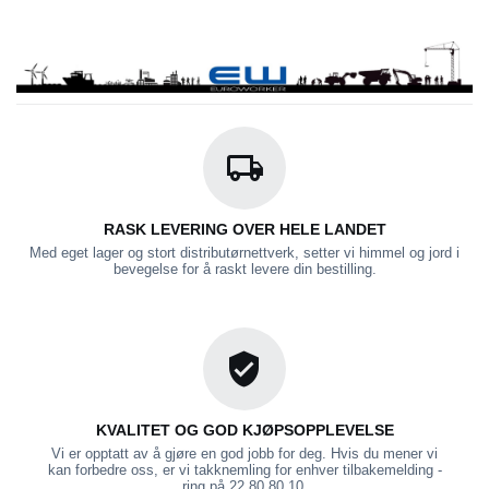
RASK LEVERING OVER HELE LANDET
Med eget lager og stort distributørnettverk, setter vi himmel og jord i
bevegelse for å raskt levere din bestilling.
KVALITET OG GOD KJØPSOPPLEVELSE
Vi er opptatt av å gjøre en god jobb for deg. Hvis du mener vi
kan forbedre oss, er vi takknemling for enhver tilbakemelding -
ring på 22 80 80 10.