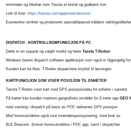
terminaler og tilbehør som Tassta er testet og godkjent mot.
Link til liste:
https://tassta.com/approved-devices/
Euroworker utvikler og produserer spesialtilpasset trådløst nøklingstilbe
DISPATCH - KONTROLLROMFUNKSJON PÅ PC
Dette er en separat og valgfri modul og heter
Tassta T.Rodon
Windows basert dispatch software applikasjon som også er tilgjengelig fo
Kunden kan ha flere T.Rodon dispatchere knyttet til løsningen
KARTFUNKSJON SOM VISER POSISJON TIL ENHETER
Tassta T.Rodon viser kart med GPS posisjonsdata for enheter i sanntid.
På kartet kan kunden markere geografiske områder for å sette opp
GEO f
med varsling i dispatch på basis av POC radioenes GPS posisjon.
Med lisensutvidelse også vise innendørsposisjonering, med bruk av
BLE Beacons (krever lisensutvidelse i POC app, samt i dispatcher.