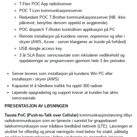
T.Flex POC App radiolisenser
POC T.Lion kommunikasjonsserver
Redundant POC T.Brother kommunikasjonsserver (NB. ikke
påkrevet, benyttes dersom oppetid er avgjørende)
POC dispatch T.iRodon kontrollrom applikasjon på PC
Remote installasjon på kundens server, onpremise og eller i
skyen (AWS, Azure - server klargjøres av kunde på forhånd)
USB dongle access key
3 år SLA Basic serviceavtale som inkluderer vedlikehold og
oppdateringer av programvaren gjennom hele 3 års perioden.
Server leveres som installasjon på kundens Win PC eller
installasjon i skyen (AWS)
Kapasitet til å håndtere trafikk fra opptil 300 radioer
Løpende oppgradering og support krever at kunden har aktiv
serviceavtale
PRESENTASJON AV LØSNINGEN
Tassta PoC (Push-to-Talk over Cellular)
kommunikasjonsløsning tilbyr
radiokommunikasjon som en tjeneste i sanntid for gruppebasert
talekommunikasjon over trådløse bredbånd nettverk (LTE). Løsningen er
utviklet for offentlig og privat næringsliv med behov for stabil, pålitelig