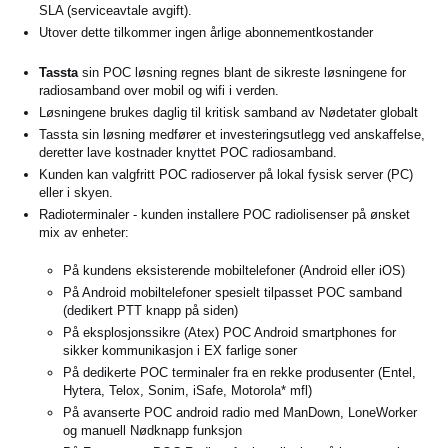
SLA (serviceavtale avgift).
Utover dette tilkommer ingen årlige abonnementkostander
Tassta
sin POC løsning regnes blant de sikreste løsningene for
radiosamband over mobil og wifi i verden.
Løsningene brukes daglig til kritisk samband av Nødetater globalt
Tassta sin løsning medfører et investeringsutlegg ved anskaffelse,
deretter lave kostnader knyttet POC radiosamband.
Kunden kan valgfritt POC radioserver på lokal fysisk server (PC)
eller i skyen.
Radioterminaler - kunden installere POC radiolisenser på ønsket
mix av enheter:
På kundens eksisterende mobiltelefoner (Android eller iOS)
På Android mobiltelefoner spesielt tilpasset POC samband
(dedikert PTT knapp på siden)
På eksplosjonssikre (Atex) POC Android smartphones for
sikker kommunikasjon i EX farlige soner
På dedikerte POC terminaler fra en rekke produsenter (Entel,
Hytera, Telox, Sonim, iSafe, Motorola* mfl)
På avanserte POC android radio med ManDown, LoneWorker
og manuell Nødknapp funksjon