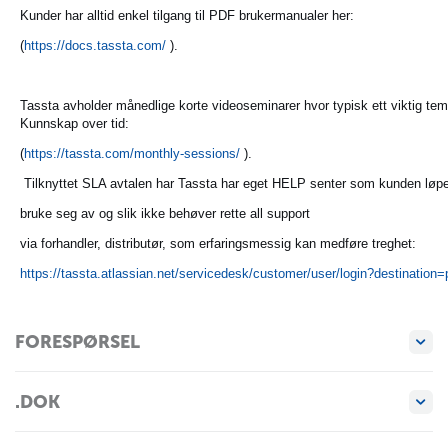
Kunder har alltid enkel tilgang til PDF brukermanualer her:
(
https://docs.tassta.com/
).
Tassta avholder månedlige korte videoseminarer hvor typisk ett viktig te
Kunnskap over tid:
(
https://tassta.com/monthly-sessions/
).
Tilknyttet SLA avtalen har Tassta har eget HELP senter som kunden løp
bruke seg av og slik ikke behøver rette all support
via forhandler, distributør, som erfaringsmessig kan medføre treghet:
https://tassta.atlassian.net/servicedesk/customer/user/login?destination=
FORESPØRSEL
.DOK