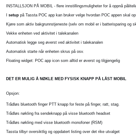
INSTALLSJON PÅ MOBIL - flere innstillingsmuligheter for å oppnå pålitelig
I
setup
på Tassta POC app kan bruker velge hvordan POC appen
skal op
Kjøre som aktiv bakgrunnstjeneste (selv om mobil er i batterisparing
og s
Vekke enheten ved aktivitet i talekanalen
Automatisk legge seg øverst ved aktivitet i talekanalen
Automatisk starte når enheten skrus på osv.
Floating widget: POC app icon som alltid er øverst og tilgjengelig
DET ER MULIG Å NØKLE MED FYSISK KNAPP PÅ LÅST MOBIL
Opsjon:
Trådløs bluetooth finger PTT knapp for feste på finger, ratt,
stag.
Trådløs nøkling fra sendeknapp på visse bluetooth headset
Trådløs nøkling med visse bluetooth monofoner (RSM)
Tassta tilbyr oversiktlig og oppdatert listing over det rike utvalget