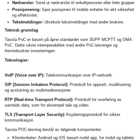
Nødvarsler:
Send ut nødvarsler til enkeltpersoner eller hele grupper.
Posisjonering:
Spor posisjonen til mobile enheter for økt sikkerhet
og effektivitet.
Tekstmeldinger:
Utveksle tekstmeldinger med andre brukere.
Teknisk grunnlag
Tassta PoC er basert på åpne standarder som 3GPP MCPTT og OMA
PoC. Dette sikrer interoperabilitet med andre PoC-løsninger og
fremtidssikrer investeringen.
Teknologier:
VoIP (Voice over IP):
Talekommunikasjon over IP-nettverk.
SIP (Session Initiation Protocol):
Protokoll for oppsett, modifisering
og avslutning av multimediesesjoner.
RTP (Real-time Transport Protocol):
Protokoll for overføring av
sanntids data, som for eksempel tale og video.
TLS (Transport Layer Security):
Krypteringsprotokoll for sikker
kommunikasjon.
Tassta POC-løsning består av følgende komponenter:
Klientenheter: Android og iOS basert mobil app, for mobil og tablets