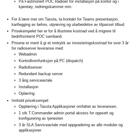
På Fastmonert POC Radioer for installasjon på kontor og i
kjøretøy, redningskammer mm.
For å lære mer om Tassta, ta kontakt for Teams presentasjon,
kartlegging av behov, utprøving og utarbeidelse av tilpasset tilbud.
Prisekempelet her er for å illustrere kostnad ved å migrere til
bedriftsinternt POC samband.
Prisene er ment å gi et inntrykk av investeringskostnad for over 3 år
for radioserver leveranse med:
Webadmin
Kontrollromfunksjon på PC (dispatch)
Radiolisenser
Redundant backup server
3 årig serviceavtale
Installasjon
Oplæring.
Innhold priseksempel:
Opplæring i Tassta Applikasjoner omfattet av leveransen.
1 stk T.Commander admin portal aksess for oppsett og
konfigurering av tjenesten
3 år SLA Serviceavtale med oppgradering av alle moduler og
applikasjoner