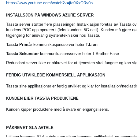
https://www.youtube.com/watch?v=jfe0XxORv0o
INSTALLSJON PÅ WINDOWS AZURE SERVER
Tassta server støtter flere plasseringer. Instalklasjon foretas av Tassta o
kundens POC app opererer i (feks kundens 5G nett). Kunden
må gjøre nø
tilgjengelig for
ansvarlig systemteknisker hos Tassta.
Tassta Primår
kommunikasjonsserver heter
T.Lion
Tassta Sekundær
kommunikasjonsserver heter T.Brother Ease.
Redundant server ikke er påkrevet for at tjenesten skal fungere og kan sl
FERDIG UTVIKLEDE KOMMERSIELL APPLIKASJON
Tassta sine applikasjoner er ferdig utviklet og klar for installasjon/nedlasti
KUNDEN EIER TASSTA PRODUKTENE
Kunden kjøper produktene med å svare en engangslisens.
PÅKREVET SLA AVTALE
I tillegg kommer SLA avtale som sikrer løpende vedlikehold, og
oppgrader