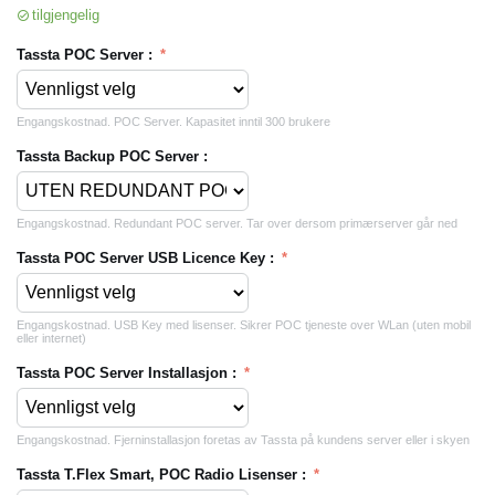
tilgjengelig
Tassta POC Server :
Engangskostnad. POC Server. Kapasitet inntil 300 brukere
Tassta Backup POC Server :
Engangskostnad. Redundant POC server. Tar over dersom primærserver går ned
Tassta POC Server USB Licence Key :
Engangskostnad. USB Key med lisenser. Sikrer POC tjeneste over WLan (uten mobil
eller internet)
Tassta POC Server Installasjon :
Engangskostnad. Fjerninstallasjon foretas av Tassta på kundens server eller i skyen
Tassta T.Flex Smart, POC Radio Lisenser :