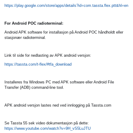
https://play.google.com/store/apps/details?id=com.tassta.flex.ptt&hl=en
For Android POC radioterminal:
Android APK software for installasjon på Android POC håndholdt eller
stasjonær radioterminal.
Link til side for nedlasting av APK android versjon:
https://tassta.com/t-flex/#tfa_download
Installeres fra Windows PC med APK software eller Android File
Transfer (ADB) command-line tool.
APK android versjon lastes ned ved innlogging på Tassta.com
Se Tassta 55 sek video dokumentasjon på dette:
https://www.youtube.com/watch?v=9H_vS5LuJTU