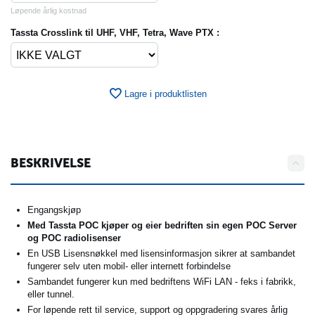
Løpende årlig kostnad
Tassta Crosslink til UHF, VHF, Tetra, Wave PTX :
Lagre i produktlisten
BESKRIVELSE
Engangskjøp
Med Tassta POC kjøper og eier bedriften sin egen POC Server
og POC radiolisenser
En USB Lisensnøkkel med lisensinformasjon sikrer at sambandet
fungerer selv uten mobil- eller internett forbindelse
Sambandet fungerer kun med bedriftens WiFi LAN - feks i fabrikk,
eller tunnel.
For løpende rett til service, support og oppgradering svares årlig