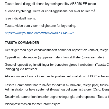
Tassta kan i tillegg til denne krypteringen tilby AES256 EE (ende
til ende kryptering). Dette er en tilleggslisens der hver bruker må
løse individuell lisens.
Tassta video som viser mulighetene for kryptering:
https://www.youtube.com/watch?v=ri1ZY14sCwY
TASSTA COMMANDER
Det følger med eget Windowdsbasert admin for oppsett av kanaler, talegru
Oppsett av talegrupper (gruppesamtaler), kontaktlister (privatsamtaler),
Generell oppsett og innstillinger for tjenesten gjøres
i webadmin (Tassta 
innlogging
via nettleser.
Alle endringer i Tassta Commander pushes automatisk ut til POC enhete
Tassta Commander har to nivåer for admin av brukere, talegrupper,
funksj
Administrator for hele systemet (Norge) og del administratorer (Oslo,
Berg
Deladministratorer kan innenfor begrensninger gitt endre oppsett i
Tassta
Videopresentasjon for mer informasjon: