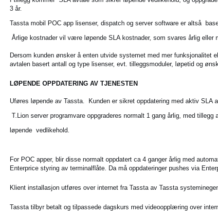
3 år.
Tassta mobil POC app lisenser, dispatch og server software er altså b
ase
Årlige kostnader vil være løpende SLA kostnader, som svares årlig elle
Dersom kunden ønsker å enten utvide systemet med mer
funksjonalitet 
avtalen
basert antall og type lisenser, evt. tilleggsmoduler, løpetid og øns
LØPENDE OPPDATERING AV TJENESTEN
U
føres løpende av Tassta.
Kunden er sikret oppdatering med aktiv SLA a
T.Lion server programvare oppgraderes normalt 1 gang årlig, med tillegg 
løpende vedlikehold.
For POC apper, blir disse normalt oppdatert ca 4 ganger årlig med
automat
Enterprice styring
av terminalflåte. Da må oppdateringer pushes via Enterp
Klient installasjon utføres over internet fra Tassta av Tassta systemineg
Tassta tilbyr betalt og tilpassede dagskurs med videoopplæring over inter