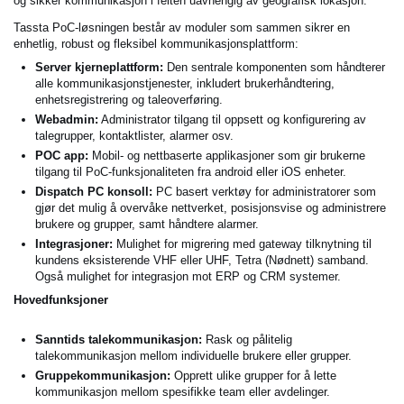
og sikker kommunikasjon i felten uavhengig av geografisk lokasjon.
Tassta PoC-løsningen består av moduler som sammen sikrer en
enhetlig, robust og fleksibel kommunikasjonsplattform:
Server kjerneplattform:
Den sentrale komponenten som håndterer
alle kommunikasjonstjenester, inkludert brukerhåndtering,
enhetsregistrering og taleoverføring.
Webadmin:
Administrator tilgang til oppsett og konfigurering av
talegrupper, kontaktlister, alarmer osv.
POC app:
Mobil- og nettbaserte applikasjoner som gir brukerne
tilgang til PoC-funksjonaliteten fra android eller iOS enheter.
Dispatch PC konsoll:
PC basert verktøy for administratorer som
gjør det mulig å overvåke nettverket, posisjonsvise og administrere
brukere og grupper, samt håndtere alarmer.
Integrasjoner:
Mulighet for migrering med gateway tilknytning til
kundens eksisterende VHF eller UHF, Tetra (Nødnett) samband.
Også mulighet for integrasjon mot ERP og CRM systemer.
Hovedfunksjoner
Sanntids talekommunikasjon:
Rask og pålitelig
talekommunikasjon mellom individuelle brukere eller grupper.
Gruppekommunikasjon:
Opprett ulike grupper for å lette
kommunikasjon mellom spesifikke team eller avdelinger.