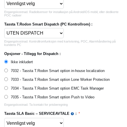
Engangskostnad. Radiolisenser for installasjon på Android/iOS mobil, eller dedikerte
POC radioer
Tassta T.Rodon Smart Dispatch (PC Kontrollrom) :
Engangskostnad. Kontrollromfunksjon med kartvisning, POC, Alarmhåndtering på
kundens PC
Opsjoner - Tillegg for Dispatch :
Ikke inkludert
7032 - Tassta T.Rodon Smart option in-house localization
7033 - Tassta T.Rodon Smart option Lone Worker Protection
7034 - Tassta T.Rodon Smart option EMC Task Manager
7035 - Tassta T.Rodon Smart option Push to Video
Engangskostnad. Ta kontakt for prisberegning
Tassta SLA Basic – SERVICEAVTALE
: