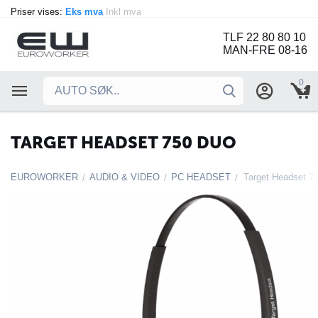
Priser vises:
Eks mva
Inkl mva
TLF 22 80 80 10
MAN-FRE 08-16
0
TARGET HEADSET 750 DUO
EUROWORKER
AUDIO & VIDEO
PC HEADSET
Target Headset 7
/
/
/