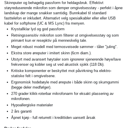
Skinnputer og behagelig passform for heldagsbruk. Effektivt
støyreduserende mikrofon som demper omgivelsesstøy - perfekt i åpne
landskap der mange snakker samtidig. Bunnkabel til standard
fasttelefon er inkludert. Alternativt velg spesialkabler eller eller USB
kabel for softphone (UC & MS Lync) fra menyen.
Krystallklar lyd og god passform
Retningssensitiv mikrofon som filterer ut omgivelsesstøy og som
primært kun er resepktiv på menneskelig tale.
Meget robust modell med termosveisede sømmer - tåler "juling".
Ekstra store øreputer i imitert skinn (6cm diam.).
Utstyrt med avansert høytaler som ignorerer sjenerende høye/lave
frekvenser og kobler seg ut ved akustisk sjokk (118 Db).
Kritiske komponenter er beskyttet mot påvirkning fra elektro-
statiske felt i omgivelsene.
Ergonomisk hodebøyle med ørepute i både skinn og skumgummi
(begge deler medfølger).
270 grader klikk-roterbar mikrofonarm for eksakt plassering av
mikrofonen.
Hypoallergiske materialer
2 års garanti
Åpnet kjøp - full returrett i kredittiden uansett årsak