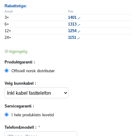
Rabattstige:
Antall
Pris
3+
1401
,-
6+
1313
,-
12+
1254
,-
24+
1151
,-
tilgjengelig
Produktgaranti :
Offisiell norsk distributør
Velg bunnkabel :
Servicegaranti :
I hele produktets levetid
Telefon&modell :