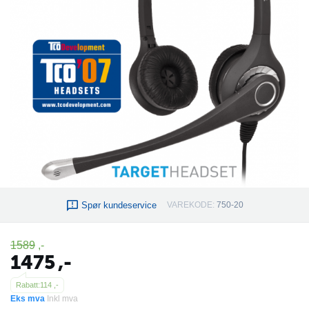
Spør kundeservice
VAREKODE:
750-20
1589
,-
1475
,-
Rabatt:
114
,-
Eks mva
Inkl mva