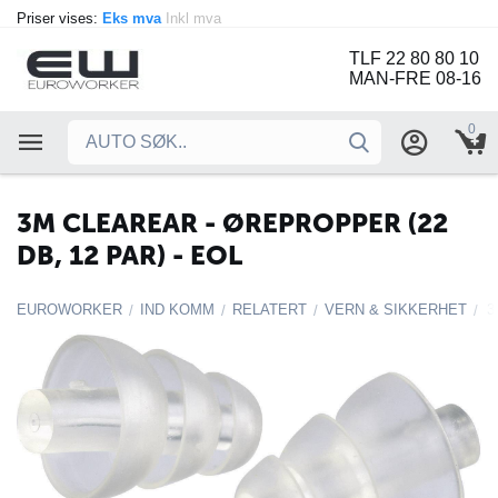
Priser vises:
Eks mva
Inkl mva
TLF 22 80 80 10
MAN-FRE 08-16
0
3M CLEAREAR - ØREPROPPER (22
DB, 12 PAR) - EOL
EUROWORKER
IND KOMM
RELATERT
VERN & SIKKERHET
3
/
/
/
/