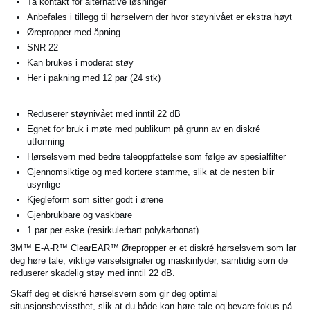
Ta kontakt for alternative løsninger
Anbefales i tillegg til hørselvern der hvor støynivået er ekstra høyt
Ørepropper med åpning
SNR 22
Kan brukes i moderat støy
Her i pakning med 12 par (24 stk)
Reduserer støynivået med inntil 22 dB
Egnet for bruk i møte med publikum på grunn av en diskré
utforming
Hørselsvern med bedre taleoppfattelse som følge av spesialfilter
Gjennomsiktige og med kortere stamme, slik at de nesten blir
usynlige
Kjegleform som sitter godt i ørene
Gjenbrukbare og vaskbare
1 par per eske (resirkulerbart polykarbonat)
3M™ E-A-R™ ClearEAR™ Ørepropper er et diskré hørselsvern som lar
deg høre tale, viktige varselsignaler og maskinlyder, samtidig som de
reduserer skadelig støy med inntil 22 dB.
Skaff deg et diskré hørselsvern som gir deg optimal
situasjonsbevissthet, slik at du både kan høre tale og bevare fokus på