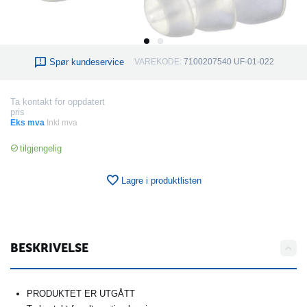
Spør kundeservice
VAREKODE:
7100207540 UF-01-022
Ta kontakt for oppdatert
pris
Eks mva
Inkl mva
tilgjengelig
Lagre i produktlisten
BESKRIVELSE
PRODUKTET ER UTGÅTT