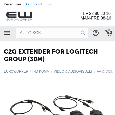
Priser vises:
Eks mva
Inkl mva
TLF 22 80 80 10
MAN-FRE 08-16
0
C2G EXTENDER FOR LOGITECH
GROUP (30M)
EUROWORKER
IND KOMM
VIDEO & AUDIOVISUELT
AV & VIDE
/
/
/