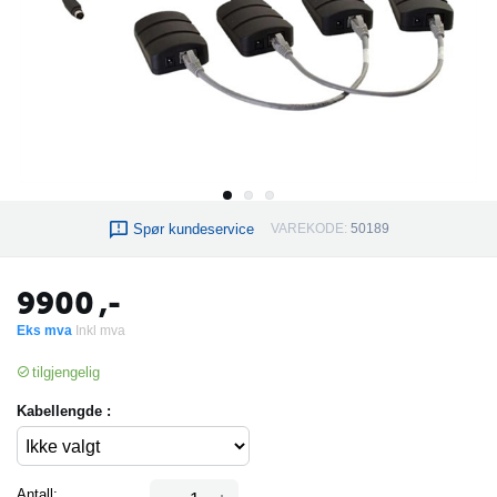
Spør kundeservice
VAREKODE:
50189
9900
,-
Eks mva
Inkl mva
tilgjengelig
Kabellengde :
Antall: