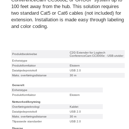
100 feet away from the hub. This solution requires
two standard Cat5 or Cat6 cables (not included) for
extension. Installation is made easy through labeling
and color coding.
C2G Extender for Logitech
Produktbeskrivelse
ConferenceCam CC3000e - USB-utvider
Enhetstype
Produktformfaktor
Ekstern
Datakjedeprotokoll
USB 2.0
Maks. overføringsdistanse
30 m
Generelt
Enhetstype
Produktformfaktor
Ekstern
Nettverkstilknytning
Overføringsteknologi
Kablet
Datakjedeprotokoll
USB 2.0
Maks. overføringsdistanse
30 m
Tilpassede standarder
USB 2.0
Diverse