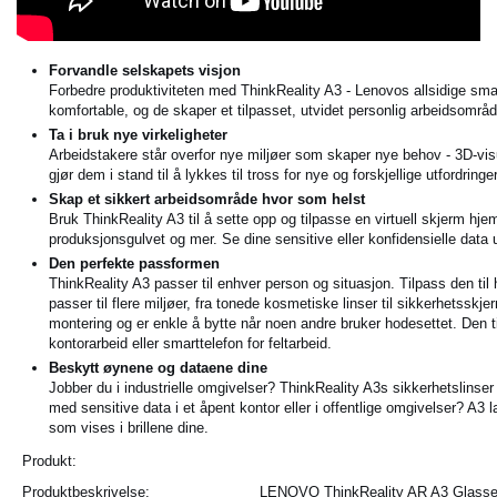
Forvandle selskapets visjon
Forbedre produktiviteten med ThinkReality A3 - Lenovos allsidige smarte
komfortable, og de skaper et tilpasset, utvidet personlig arbeidsområd
Ta i bruk nye virkeligheter
Arbeidstakere står overfor nye miljøer som skaper nye behov - 3D-visu
gjør dem i stand til å lykkes til tross for nye og forskjellige utfordringer
Skap et sikkert arbeidsområde hvor som helst
Bruk ThinkReality A3 til å sette opp og tilpasse en virtuell skjerm hj
produksjonsgulvet og mer. Se dine sensitive eller konfidensielle data ut
Den perfekte passformen
ThinkReality A3 passer til enhver person og situasjon. Tilpass den til
passer til flere miljøer, fra tonede kosmetiske linser til sikkerhets
montering og er enkle å bytte når noen andre bruker hodesettet. Den t
kontorarbeid eller smarttelefon for feltarbeid.
Beskytt øynene og dataene dine
Jobber du i industrielle omgivelser? ThinkReality A3s sikkerhetslinser
med sensitive data i et åpent kontor eller i offentlige omgivelser? A
som vises i brillene dine.
Produkt:
Produktbeskrivelse:
LENOVO ThinkReality AR A3 Glasse