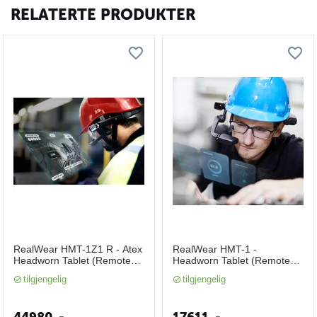
RELATERTE PRODUKTER
RealWear HMT-1Z1 R - Atex
RealWear HMT-1 -
Headworn Tablet (Remote
Headworn Tablet (Remote
Tech Expert Guidance Kit)
Tech Expert Guidance Kit)
tilgjengelig
tilgjengelig
(Atex, Vanntett)