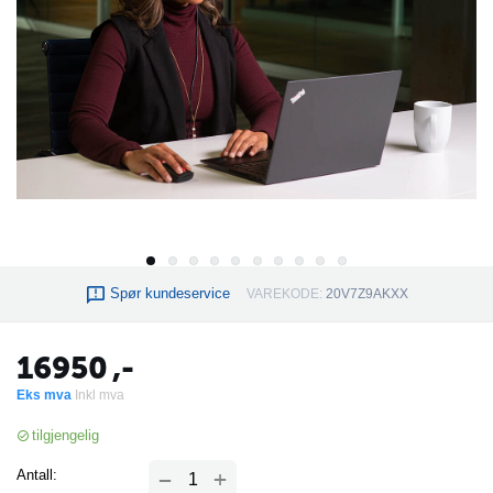
Spør kundeservice
VAREKODE:
20V7Z9AKXX
16950
,-
Eks mva
Inkl mva
tilgjengelig
+
Antall:
−