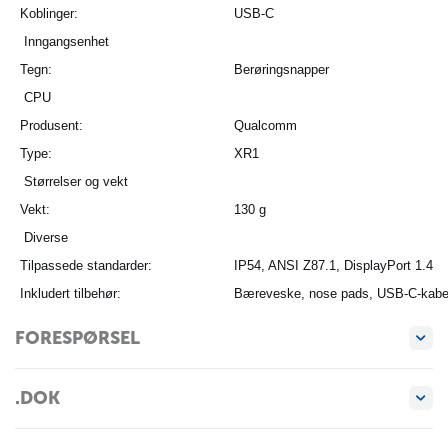
Koblinger:
USB-C
Inngangsenhet
Tegn:
Berøringsnapper
CPU
Produsent:
Qualcomm
Type:
XR1
Størrelser og vekt
Vekt:
130 g
Diverse
Tilpassede standarder:
IP54, ANSI Z87.1, DisplayPort 1.4
Inkludert tilbehør:
Bæreveske, nose pads, USB-C-kabel, 
Garanti:
1-årsgaranti
FORESPØRSEL
.DOK