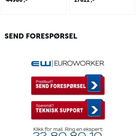
44980
,-
17611
,-
SEND FORESPØRSEL