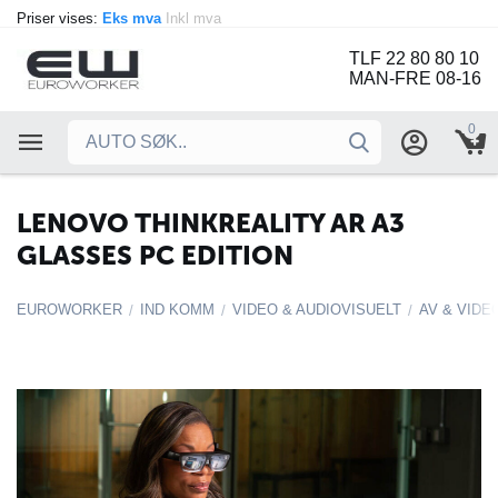
Priser vises:
Eks mva
Inkl mva
TLF 22 80 80 10
MAN-FRE 08-16
0
LENOVO THINKREALITY AR A3
GLASSES PC EDITION
EUROWORKER
IND KOMM
VIDEO & AUDIOVISUELT
AV & VIDE
/
/
/