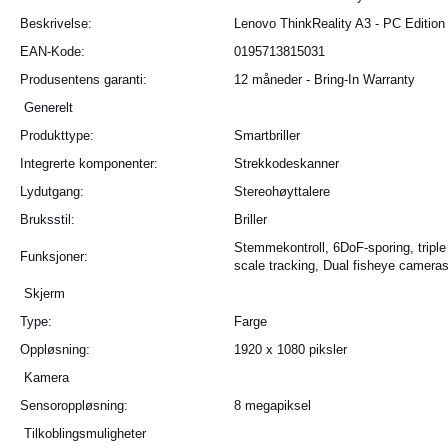
Beskrivelse:
Lenovo ThinkReality A3 - PC Edition 
EAN-Kode:
0195713815031
Produsentens garanti:
12 måneder - Bring-In Warranty
Generelt
Produkttype:
Smartbriller
Integrerte komponenter:
Strekkodeskanner
Lydutgang:
Stereohøyttalere
Bruksstil:
Briller
Stemmekontroll, 6DoF-sporing, triple
Funksjoner:
scale tracking, Dual fisheye camera
Skjerm
Type:
Farge
Oppløsning:
1920 x 1080 piksler
Kamera
Sensoroppløsning:
8 megapiksel
Tilkoblingsmuligheter