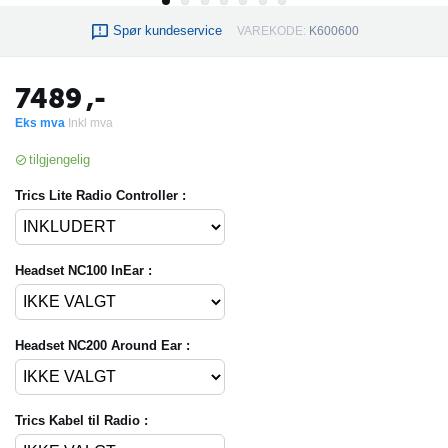
Spør kundeservice
VAREKODE:
K600600
7489
,-
Eks mva
Inkl mva
tilgjengelig
Trics Lite Radio Controller :
Headset NC100 InEar :
Headset NC200 Around Ear :
Trics Kabel til Radio :