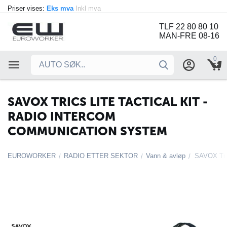
Priser vises:
Eks mva
Inkl mva
TLF 22 80 80 10
MAN-FRE 08-16
0
SAVOX TRICS LITE TACTICAL KIT -
RADIO INTERCOM
COMMUNICATION SYSTEM
EUROWORKER
RADIO ETTER SEKTOR
Vann & avløp
SAVOX Tric
/
/
/