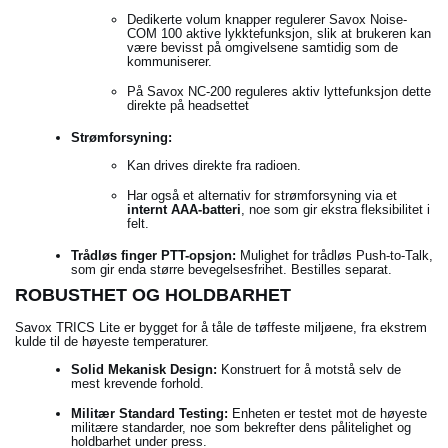
Dedikerte volum knapper regulerer Savox Noise-
COM 100 aktive lykktefunksjon, slik at brukeren kan
være bevisst på omgivelsene samtidig som de
kommuniserer.
På Savox NC-200 reguleres aktiv lyttefunksjon dette
direkte på headsettet
Strømforsyning:
Kan drives direkte fra radioen.
Har også et alternativ for strømforsyning via et
internt AAA-batteri
, noe som gir ekstra fleksibilitet i
felt.
Trådløs finger PTT-opsjon:
Mulighet for trådløs Push-to-Talk,
som gir enda større bevegelsesfrihet. Bestilles separat.
ROBUSTHET OG HOLDBARHET
Savox TRICS Lite er bygget for å tåle de tøffeste miljøene, fra ekstrem
kulde til de høyeste temperaturer.
Solid Mekanisk Design:
Konstruert for å motstå selv de
mest krevende forhold.
Militær Standard Testing:
Enheten er testet mot de høyeste
militære standarder, noe som bekrefter dens pålitelighet og
holdbarhet under press.