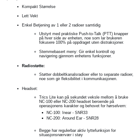
Kompakt Størrelse
Lett Vekt
Enkel Betjening av 1 eller 2 radioer samtidig
Utstyrt med praktiske Push-to-Talk (PTT) knapper
på hver side av enheten, noe som lar brukeren
fokusere 100% på oppdraget uten distraksjoner.
Stemmebasert meny: Gir enkel kontroll og
navigering gjennom enhetens funksjoner.
Radiostøtte:
Støtter dobbeltkanalsradioer eller to separate radioer,
noe som gir fleksibilitet i kommunikasjonen.
Headset:
Trics Lite kan på sekundet veksle mellom å bruke
NC-100 eller NC-200 headset beroende på
operasjonens karakter og behovet for hørselvern:
NC-100: Inear - SNR33
NC-200: Around Ear - SNR28
Begge har regulerbar aktiv lyttefunksjon for
situasjonsnærvær i støy