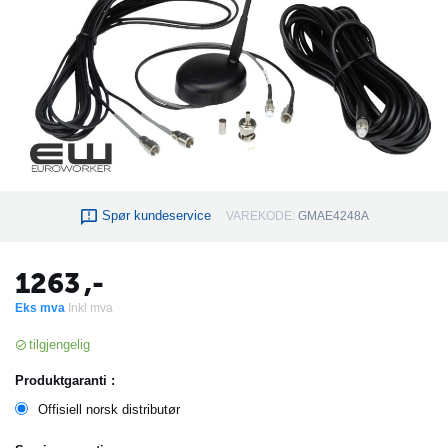
Spør kundeservice
VAREKODE:
GMAE4248A
1263
,-
Eks mva
Inkl mva
tilgjengelig
Produktgaranti :
Offisiell norsk distributør