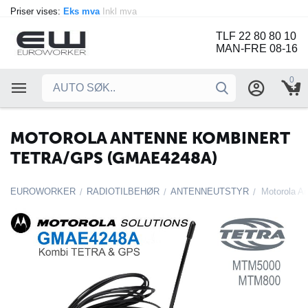
Priser vises:
Eks mva
Inkl mva
TLF 22 80 80 10
MAN-FRE 08-16
0
MOTOROLA ANTENNE KOMBINERT
TETRA/GPS (GMAE4248A)
EUROWORKER
RADIOTILBEHØR
ANTENNEUTSTYR
/
/
/