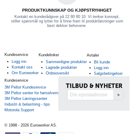
PRODUKTKUNNSKAP OG KJØPSTRYHHGET
Kontakt en kunderådgiver på 22 80 80 10. Vi tenker konsept,
stiller spørsmål og lytter for å finne fram til produktløsninger som
best dekker behovene.
Kundeservice
Kundelinker
Avtaler
Logg inn
Sammenligne produkter
Bli kunde
Kontakt oss
Lagrede produkter
Logg inn
Om Euroworker
Ordreoversikt
Salgsbetingelser
Kundeservice
TILBUD & NYHETER
3M Peltor Kundeservice
3M Peltor senter for hørselvern
3M Peltor Læringssenter
Industri & belastning - tips
Motorola Support
© 1998 - 2026 Euroworker AS.