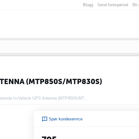
Blogg
Send forespørsel
Bli
TENNA (MTP850S/MTP830S)
Motorola In-Vehicle GPS Antenna (MTP850S/MTP830S)
Spør kundeservice