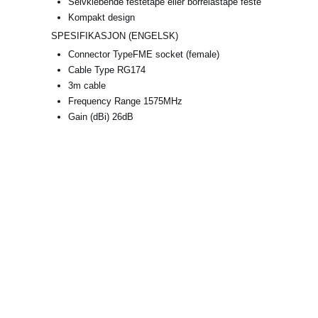
Selvklebende festetape eller borrelåstape feste
Kompakt design
SPESIFIKASJON (ENGELSK)
Connector TypeFME socket (female)
Cable Type RG174
3m cable
Frequency Range 1575MHz
Gain (dBi) 26dB