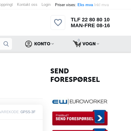
 oppringt
Kontakt oss
Login
Priser vises:
Eks mva
Inkl mva
TLF 22 80 80 10
MAN-FRE 08-16
0
KONTO
VOGN
SEND
FORESPØRSEL
VAREKODE:
GPSS-3F