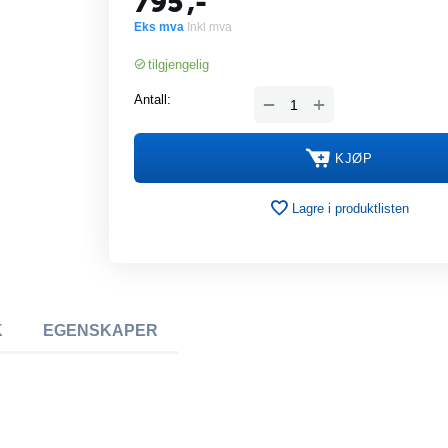
795
,-
Eks mva
Inkl mva
tilgjengelig
+
Antall:
−
KJØP
Lagre i produktlisten
K
EGENSKAPER