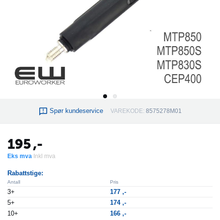
Spør kundeservice
VAREKODE:
8575278M01
195
,-
Eks mva
Inkl mva
Rabattstige:
Antall
Pris
3+
177
,-
5+
174
,-
10+
166
,-