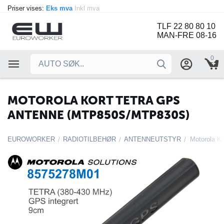
Priser vises:
Eks mva
Inkl mva
TLF 22 80 80 10
MAN-FRE 08-16
0
MOTOROLA KORT TETRA GPS
ANTENNE (MTP850S/MTP830S)
EUROWORKER
RADIOTILBEHØR
ANTENNEUTSTYR
/
/
/