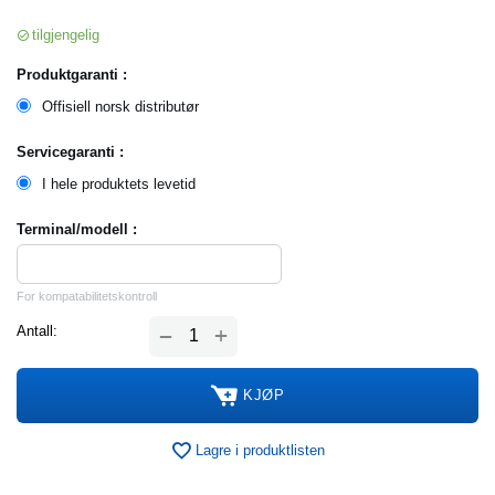
tilgjengelig
Produktgaranti :
Offisiell norsk distributør
Servicegaranti :
I hele produktets levetid
Terminal/modell :
For kompatabilitetskontroll
+
Antall:
−
KJØP
Lagre i produktlisten