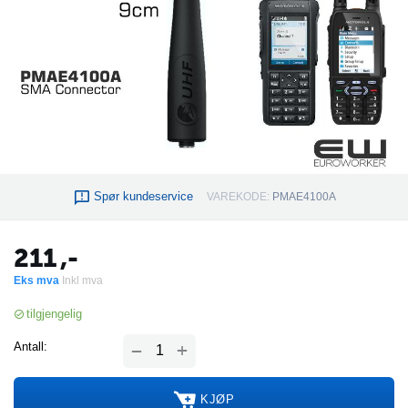
Spør kundeservice
VAREKODE:
PMAE4100A
211
,-
Eks mva
Inkl mva
tilgjengelig
+
Antall:
−
KJØP