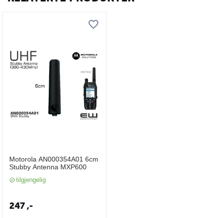
Motorola AN000354A01 6cm
Stubby Antenna MXP600
tilgjengelig
247
,-