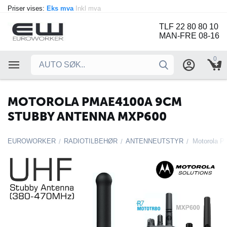
Priser vises:
Eks mva
Inkl mva
TLF 22 80 80 10
MAN-FRE 08-16
0
MOTOROLA PMAE4100A 9CM
STUBBY ANTENNA MXP600
EUROWORKER
RADIOTILBEHØR
ANTENNEUTSTYR
/
/
/