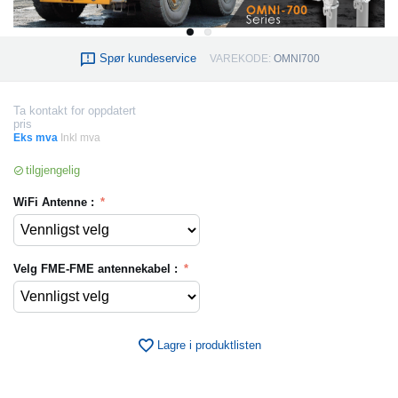
Spør kundeservice
VAREKODE:
OMNI700
Ta kontakt for oppdatert
pris
Eks mva
Inkl mva
tilgjengelig
WiFi Antenne :
Velg FME-FME antennekabel :
Lagre i produktlisten