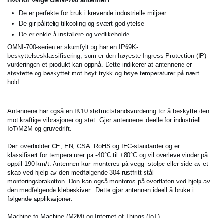
Hvorfor velge OMNI-700 antenner?
De er perfekte for bruk i krevende industrielle miljøer.
De gir pålitelig tilkobling og svært god ytelse.
De er enkle å installere og vedlikeholde.
OMNI-700-serien er skumfylt og har en IP69K-
beskyttelsesklassifisering, som er den høyeste Ingress Protection (IP)-
vurderingen et produkt kan oppnå.
Dette indikerer at antennene er
støvtette og beskyttet mot høyt trykk og høye temperaturer på nært
hold.
Antennene har også en IK10 støtmotstandsvurdering for å beskytte den
mot kraftige vibrasjoner og støt. Gjør antennene ideelle for industriell
IoT/M2M og gruvedrift.
Den overholder CE, EN, CSA, RoHS og IEC-standarder og er
klassifisert for temperaturer på -40°C til +80°C og vil overleve vinder på
opptil 190 km/t. Antennen kan monteres på vegg, stolpe eller side av et
skap ved hjelp av den medfølgende 304 rustfritt stål
monteringsbraketten. Den kan også monteres på overflaten ved hjelp av
den medfølgende klebeskiven. Dette gjør antennen ideell å bruke i
følgende applikasjoner:
Machine to Machine (M2M) og Internet of Things (IoT)