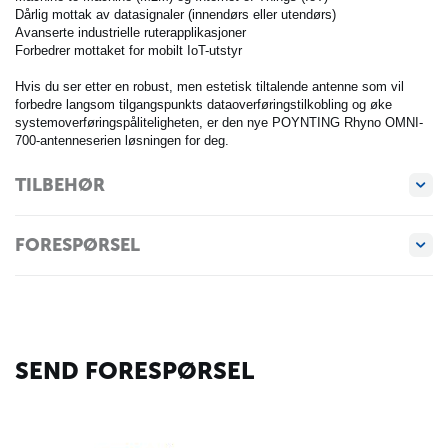
Dårlig mottak av datasignaler (innendørs eller utendørs)
Avanserte industrielle ruterapplikasjoner
Forbedrer mottaket for mobilt IoT-utstyr
Hvis du ser etter en robust, men estetisk tiltalende antenne som vil
forbedre langsom tilgangspunkts dataoverføringstilkobling og øke
systemoverføringspåliteligheten, er den nye POYNTING Rhyno OMNI-
700-antenneserien løsningen for deg.
TILBEHØR
FORESPØRSEL
SEND FORESPØRSEL