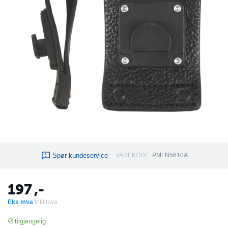
Spør kundeservice
VAREKODE:
PMLN5610A
197
,-
Eks mva
Inkl mva
tilgjengelig