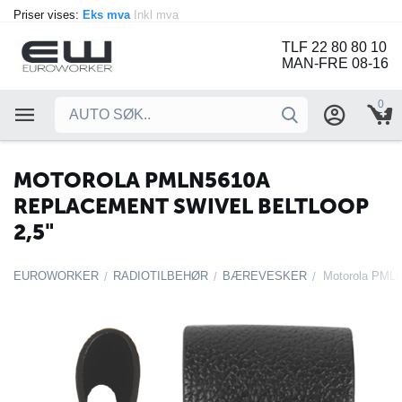
Priser vises:
Eks mva
Inkl mva
TLF 22 80 80 10
MAN-FRE 08-16
0
MOTOROLA PMLN5610A
REPLACEMENT SWIVEL BELTLOOP
2,5"
EUROWORKER
RADIOTILBEHØR
BÆREVESKER
/
/
/