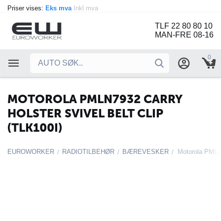
Priser vises:
Eks mva
Inkl mva
TLF 22 80 80 10
MAN-FRE 08-16
0
MOTOROLA PMLN7932 CARRY
HOLSTER SVIVEL BELT CLIP
(TLK100I)
EUROWORKER
RADIOTILBEHØR
BÆREVESKER
/
/
/