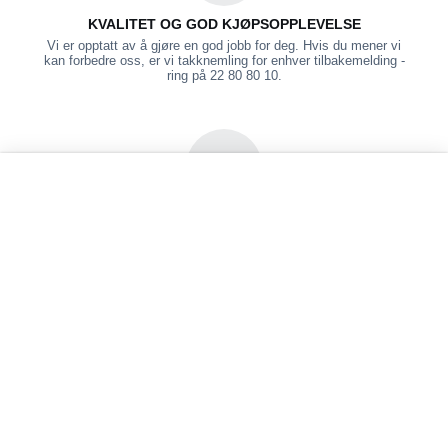
KVALITET OG GOD KJØPSOPPLEVELSE
Vi er opptatt av å gjøre en god jobb for deg. Hvis du mener vi
kan forbedre oss, er vi takknemling for enhver tilbakemelding -
ring på 22 80 80 10.
EUROWORKER
Menu
Søk
VOGN
Lagrede
Konto
produkter
PRODUKTKUNNSKAP OG KJØPSTRYHHGET
Kontakt en kunderådgiver på 22 80 80 10. Vi tenker konsept,
stiller spørsmål og lytter for å finne fram til produktløsninger som
best dekker behovene.
Kundeservice
Kundelinker
Avtaler
Logg inn
Sammenligne produkter
Bli kunde
Kontakt oss
Lagrede produkter
Logg inn
Om Euroworker
Ordreoversikt
Salgsbetingelser