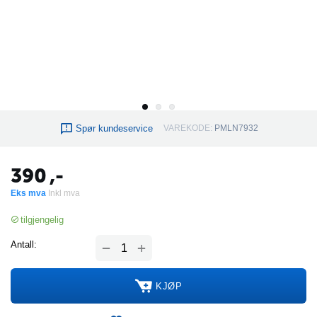
Spør kundeservice
VAREKODE:
PMLN7932
390
,-
Eks mva
Inkl mva
tilgjengelig
+
Antall:
−
KJØP