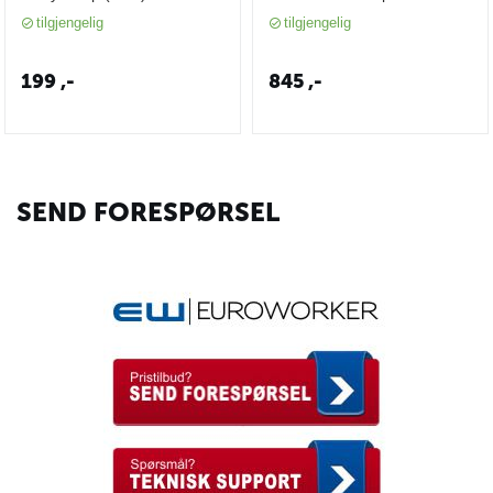
Leather Carry Case
tilgjengelig
tilgjengelig
199
,-
845
,-
SEND FORESPØRSEL