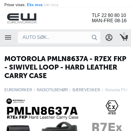
Priser vises:
Eks mva
Inkl mva
TLF 22 80 80 10
MAN-FRE 08-16
0
MOTOROLA PMLN8637A - R7EX FKP
- SIWIVEL LOOP - HARD LEATHER
CARRY CASE
EUROWORKER
RADIOTILBEHØR
BÆREVESKER
/
/
/