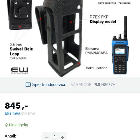
Spør kundeservice
VAREKODE:
PMLN8637A
845
,-
Eks mva
Inkl mva
tilgjengelig
+
Antall:
−