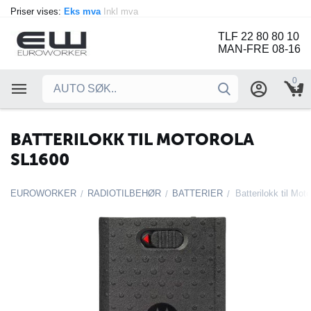
Priser vises:
Eks mva
Inkl mva
TLF 22 80 80 10
MAN-FRE 08-16
0
BATTERILOKK TIL MOTOROLA
SL1600
EUROWORKER
RADIOTILBEHØR
BATTERIER
Batterilokk til Mo
/
/
/