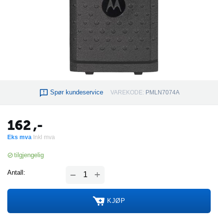
Spør kundeservice
VAREKODE:
PMLN7074A
162
,-
Eks mva
Inkl mva
tilgjengelig
+
Antall:
−
KJØP