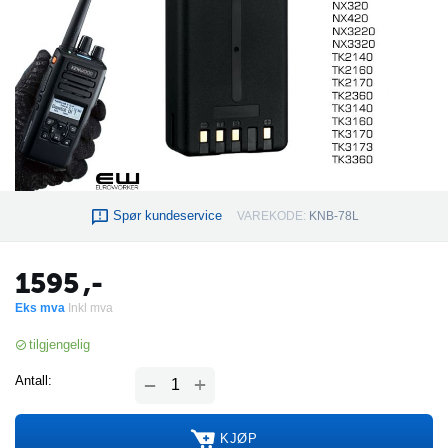
Spør kundeservice
VAREKODE:
KNB-78L
1595
,-
Eks mva
Inkl mva
tilgjengelig
+
Antall:
−
KJØP