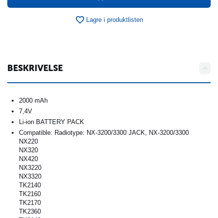
Lagre i produktlisten
BESKRIVELSE
2000 mAh
7,4V
Li-ion BATTERY PACK
Compatible: Radiotype: NX-3200/3300 JACK, NX-3200/3300
NX220
NX320
NX420
NX3220
NX3320
TK2140
TK2160
TK2170
TK2360