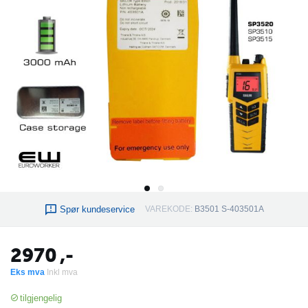
Spør kundeservice
VAREKODE:
B3501 S-403501A
2970
,-
Eks mva
Inkl mva
tilgjengelig