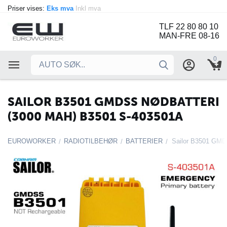
Priser vises:
Eks mva
Inkl mva
TLF 22 80 80 10
MAN-FRE 08-16
0
SAILOR B3501 GMDSS NØDBATTERI
(3000 MAH) B3501 S-403501A
EUROWORKER
RADIOTILBEHØR
BATTERIER
/
/
/