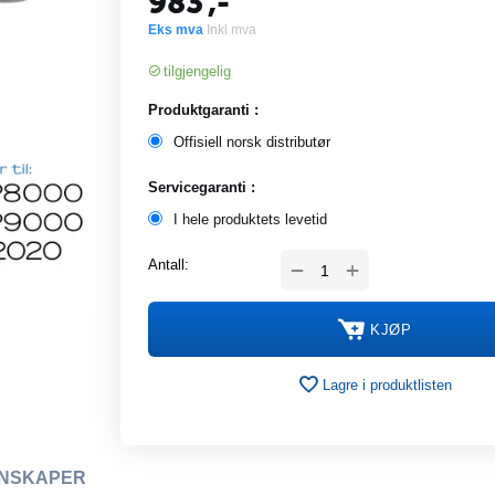
983
,-
Eks mva
Inkl mva
tilgjengelig
Produktgaranti :
Offisiell norsk distributør
Servicegaranti :
I hele produktets levetid
+
Antall:
−
KJØP
Lagre i produktlisten
NSKAPER