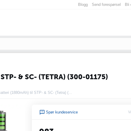
Blogg
Send forespørsel
Bli
STP- & SC- (TETRA) (300-01175)
Sepura Batteri (1880mAh) til STP- & SC- (Tetra) (300-01175)
Spør kundeservice
V