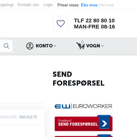
 oppringt
Kontakt oss
Login
Priser vises:
Eks mva
Inkl mva
TLF 22 80 80 10
MAN-FRE 08-16
0
KONTO
VOGN
SEND
FORESPØRSEL
AREKODE:
300-01175