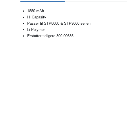
1880 mAh
Hi Capasity
Passer til STP8000 & STP9000 serien
Li-Polymer
Erstatter tidligere 300-00635