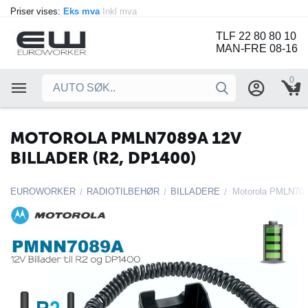
Priser vises:
Eks mva
Inkl mva
TLF 22 80 80 10
MAN-FRE 08-16
0
MOTOROLA PMLN7089A 12V
BILLADER (R2, DP1400)
EUROWORKER
RADIOTILBEHØR
BILLADERE
Motorola PMLN7089
/
/
/