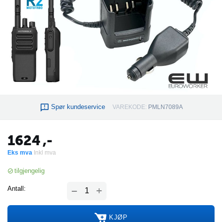
Spør kundeservice
VAREKODE:
PMLN7089A
1624
,-
Eks mva
Inkl mva
tilgjengelig
+
Antall:
−
KJØP