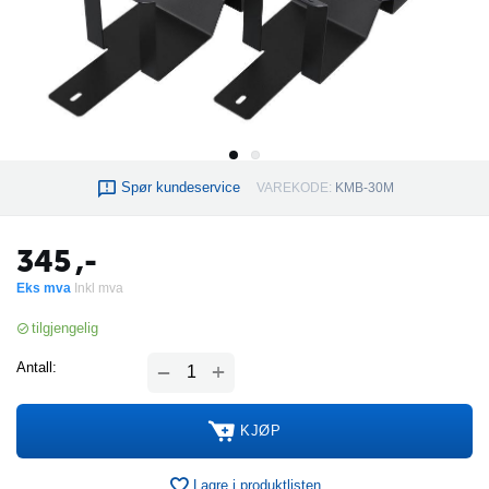
Spør kundeservice
VAREKODE:
KMB-30M
345
,-
Eks mva
Inkl mva
tilgjengelig
+
Antall:
−
KJØP
Lagre i produktlisten