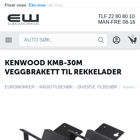
Priser vises:
Eks mva
Inkl mva
TLF 22 80 80 10
MAN-FRE 08-16
0
KENWOOD KMB-30M
VEGGBRAKETT TIL REKKELADER
EUROWORKER
RADIOTILBEHØR
DIVERSE TILBEHØR
Kenwood 
/
/
/