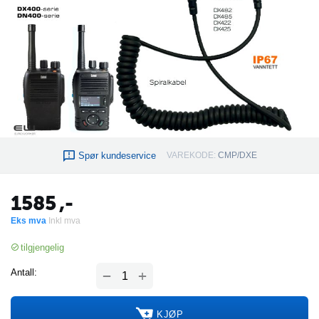
Spør kundeservice
VAREKODE:
CMP/DXE
1585
,-
Eks mva
Inkl mva
tilgjengelig
+
Antall:
−
KJØP