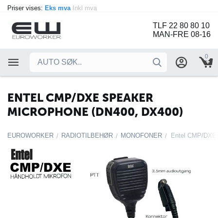
Priser vises:
Eks mva
Inkl mva
TLF 22 80 80 10
MAN-FRE 08-16
0
ENTEL CMP/DXE SPEAKER
MICROPHONE (DN400, DX400)
EUROWORKER
RADIOTILBEHØR
MONOFONER
/
/
/