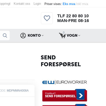
 oppringt
Kontakt oss
Login
Priser vises:
Eks mva
Inkl mva
TLF 22 80 80 10
MAN-FRE 08-16
0
KONTO
VOGN
SEND
FORESPØRSEL
ODE:
MDPMMN4008A