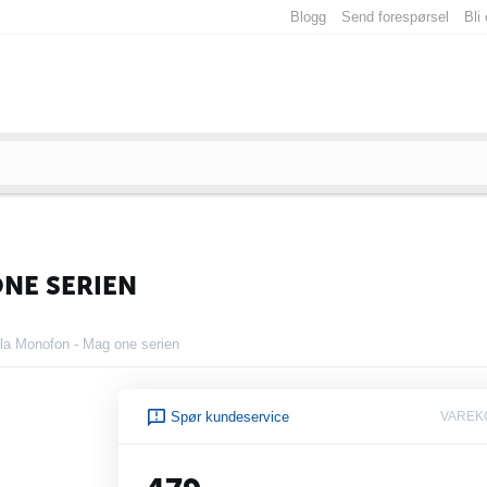
Blogg
Send forespørsel
Bli
NE SERIEN
la Monofon - Mag one serien
Spør kundeservice
VAREK