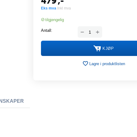
479
,-
Eks mva
Inkl mva
tilgjengelig
+
Antall:
−
KJØP
Lagre i produktlisten
NSKAPER