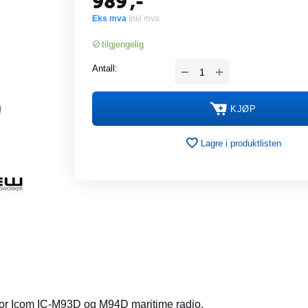
989
,-
Eks mva
Inkl mva
tilgjengelig
+
Antall:
−
KJØP
Lagre i produktlisten
 for Icom IC-M93D og M94D maritime radio.