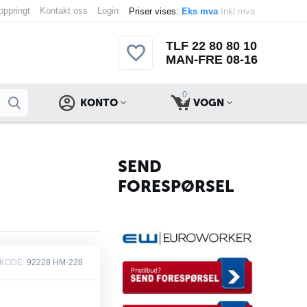
 oppringt
Kontakt oss
Login
Priser vises:
Eks mva
Inkl mva
TLF 22 80 80 10
MAN-FRE 08-16
0
KONTO
VOGN
SEND
FORESPØRSEL
KODE:
92228 HM-228