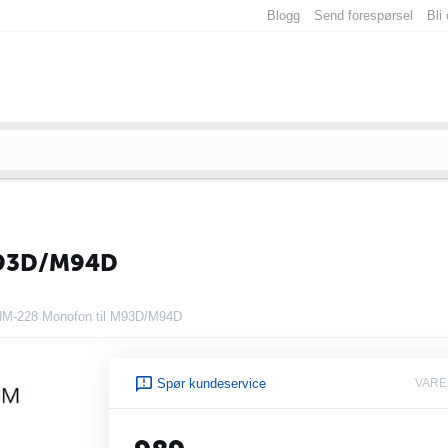
Blogg
Send forespørsel
Bli
93D/M94D
HM-228 Monofon til M93D/M94D
Spør kundeservice
VARE