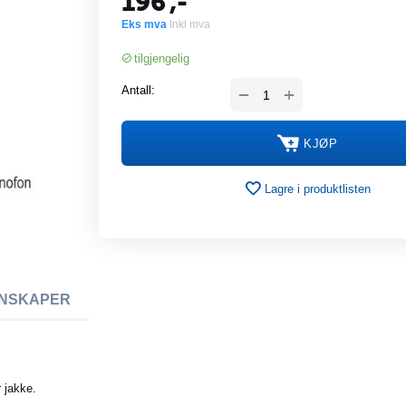
196
,-
Eks mva
Inkl mva
tilgjengelig
+
Antall:
−
KJØP
Lagre i produktlisten
NSKAPER
r jakke.