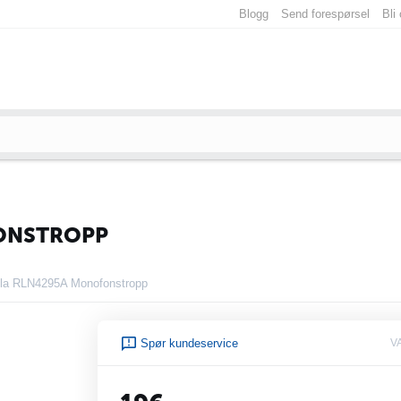
Blogg
Send forespørsel
Bli
ONSTROPP
la RLN4295A Monofonstropp
Spør kundeservice
V