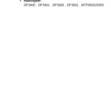
Radiotyper:
DP3400 , DP3401 , DP3600 , DP3601 , MTP850S/830S