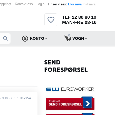
 oppringt
Kontakt oss
Login
Priser vises:
Eks mva
Inkl mva
TLF 22 80 80 10
MAN-FRE 08-16
0
KONTO
VOGN
SEND
FORESPØRSEL
AREKODE:
RLN4295A