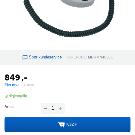
Spør kundeservice
VAREKODE:
MDRMN4038C
849
,-
Eks mva
Inkl mva
tilgjengelig
+
Antall:
−
KJØP