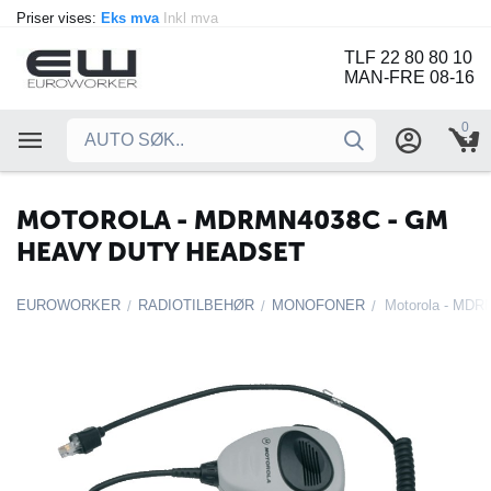
Priser vises:
Eks mva
Inkl mva
TLF 22 80 80 10
MAN-FRE 08-16
0
MOTOROLA - MDRMN4038C - GM
HEAVY DUTY HEADSET
EUROWORKER
RADIOTILBEHØR
MONOFONER
/
/
/