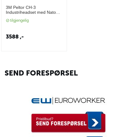
3M Peltor CH-3
Industriheadset med Nato
terminert J11 Nexus
tilgjengelig
3588
,-
SEND FORESPØRSEL