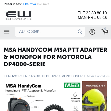
Priser vises:
Eks mva
Inkl mva
TLF 22 80 80 10
MAN-FRE 08-16
0
MSA HANDYCOM MSA PTT ADAPTER
& MONOFON FOR MOTOROLA
DP4000-SERIE
EUROWORKER
RADIOTILBEHØR
MONOFONER
/
/
/