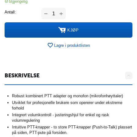
tilgjengelig
+
Antall:
−
KJØP
Lagre i produktlisten
BESKRIVELSE
Robust kombinert PTT adapter og monofon (mikrofonhøyttaler)
Utviklet for profesjonelle brukere som opererer under ekstreme
forhold
Integrert volumkontroll - justeringshjul for enkel og rask
volumregulering
Intuitive PTT-knapper - to store PTT-knapper (Push-to-Talk) plassert
på siden, PTT-pute på forsiden.