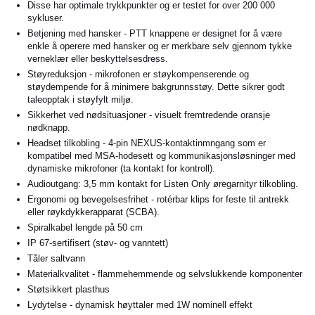
Disse har optimale trykkpunkter og er testet for over 200 000
sykluser.
Betjening med hansker - PTT knappene er designet for å være
enkle å operere med hansker og er merkbare selv gjennom tykke
verneklær eller beskyttelsesdress.
Støyreduksjon - mikrofonen er støykompenserende og
støydempende for å minimere bakgrunnsstøy. Dette sikrer godt
taleopptak i støyfylt miljø.
Sikkerhet ved nødsituasjoner - visuelt fremtredende oransje
nødknapp.
Headset tilkobling - 4-pin NEXUS-kontaktinmngang som er
kompatibel med MSA-hodesett og kommunikasjonsløsninger med
dynamiske mikrofoner (ta kontakt for kontroll).
Audioutgang: 3,5 mm kontakt for Listen Only øregarnityr tilkobling.
Ergonomi og bevegelsesfrihet - rotérbar klips for feste til antrekk
eller røykdykkerapparat (SCBA).
Spiralkabel lengde på 50 cm
IP 67-sertifisert (støv- og vanntett)
Tåler saltvann
Materialkvalitet - flammehemmende og selvslukkende komponenter
Støtsikkert plasthus
Lydytelse - dynamisk høyttaler med 1W nominell effekt