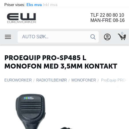
Priser vises:
Eks mva
Inkl mva
TLF 22 80 80 10
MAN-FRE 08-16
0
PROEQUIP PRO-SP485 L
MONOFON MED 3,5MM KONTAKT
EUROWORKER
RADIOTILBEHØR
MONOFONER
/
/
/