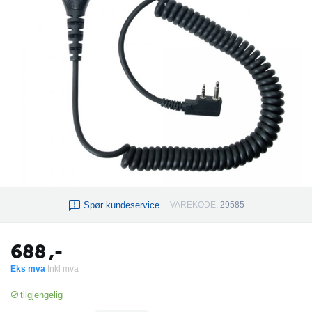
Spør kundeservice
VAREKODE:
29585
688
,-
Eks mva
Inkl mva
tilgjengelig