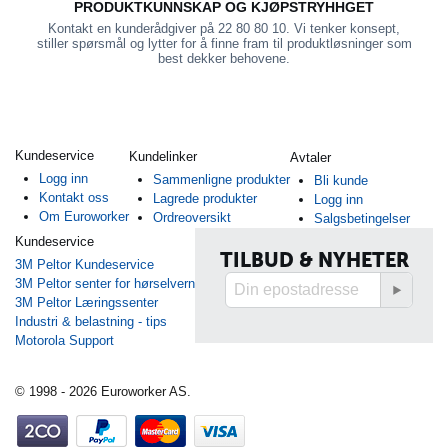
PRODUKTKUNNSKAP OG KJØPSTRYHHGET
Kontakt en kunderådgiver på 22 80 80 10. Vi tenker konsept,
stiller spørsmål og lytter for å finne fram til produktløsninger som
best dekker behovene.
Kundeservice
Kundelinker
Avtaler
Logg inn
Sammenligne produkter
Bli kunde
Kontakt oss
Lagrede produkter
Logg inn
Om Euroworker
Ordreoversikt
Salgsbetingelser
Kundeservice
TILBUD & NYHETER
3M Peltor Kundeservice
3M Peltor senter for hørselvern
3M Peltor Læringssenter
Industri & belastning - tips
Motorola Support
© 1998 - 2026 Euroworker AS.