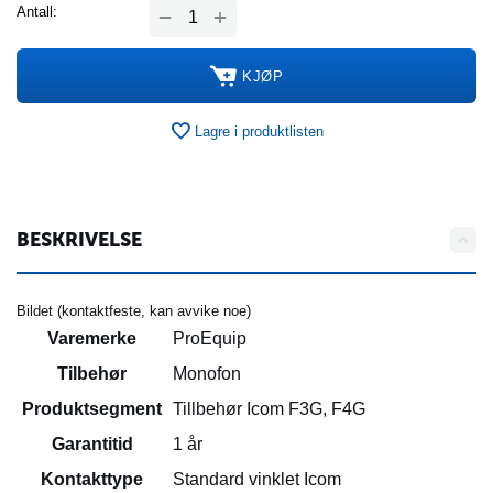
+
Antall:
−
KJØP
Lagre i produktlisten
BESKRIVELSE
Bildet (kontaktfeste, kan avvike noe)
Varemerke
ProEquip
Tilbehør
Monofon
Produktsegment
Tillbehør Icom F3G, F4G
Garantitid
1 år
Kontakttype
Standard vinklet Icom