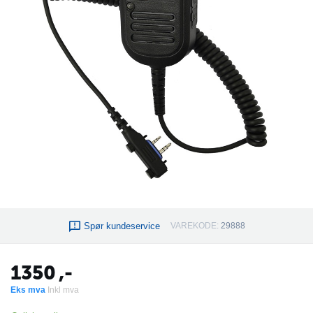
Spør kundeservice
VAREKODE:
29888
1350
,-
Eks mva
Inkl mva