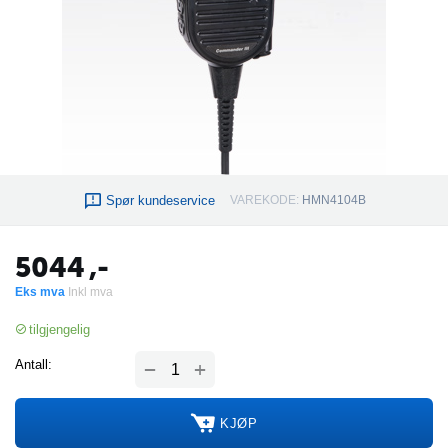
Spør kundeservice
VAREKODE:
HMN4104B
5044
,-
Eks mva
Inkl mva
tilgjengelig
+
Antall:
−
KJØP