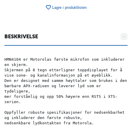
Lagre i produktlisten
BESKRIVELSE
HMN4104 er Motorolas første mikrofon som inkluderer 
en skjerm.
Skjermen på 8 tegn etterligner toppdisplayet for å 
vise sone- og kanalinformasjon på et øyeblikk.
Den er designet med samme høyttaler som brukes i den 
bærbare APX-radioen og leverer lyd som er 
tydeligere,
mer forståelig og opp 50% høyere enn RSTS i XTS-
serien.
Oppfyller robuste spesifikasjoner for nedsenkbarhet 
og inkluderer den første robuste, 
nedsenkbare lydkontakten fra Motorola.