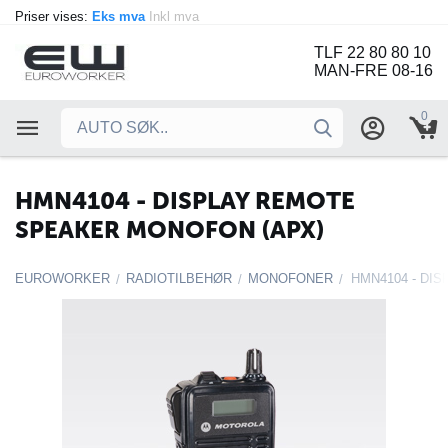
Priser vises:
Eks mva
Inkl mva
TLF 22 80 80 10
MAN-FRE 08-16
0
HMN4104 - DISPLAY REMOTE
SPEAKER MONOFON (APX)
EUROWORKER
RADIOTILBEHØR
MONOFONER
/
/
/