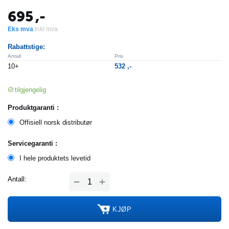
695
,-
Eks mva
Inkl mva
Rabattstige:
Antall
Pris
10+
532
,-
tilgjengelig
Produktgaranti :
Offisiell norsk distributør
Servicegaranti :
I hele produktets levetid
+
Antall:
−
KJØP