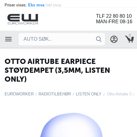
Priser vises:
Eks mva
Inkl mva
TLF 22 80 80 10
MAN-FRE 08-16
0
OTTO AIRTUBE EARPIECE
STØYDEMPET (3,5MM, LISTEN
ONLY)
EUROWORKER
RADIOTILBEHØR
LISTEN ONLY
/
/
/