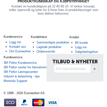
PRODUKTKUNNSKAP OG KJØPSTRYHHGET
Kontakt en kunderådgiver på 22 80 80 10. Vi tenker konsept,
stiller spørsmål og lytter for å finne fram til produktløsninger som
best dekker behovene.
Kundeservice
Kundelinker
Avtaler
Logg inn
Sammenligne produkter
Bli kunde
Kontakt oss
Lagrede produkter
Logg inn
Om Euroworker
Ordreoversikt
Salgsbetingelser
Kundeservice
TILBUD & NYHETER
3M Peltor Kundeservice
3M Peltor senter for hørselvern
3M Peltor Læringssenter
Industri & belastning - tips
Motorola Support
© 1998 - 2026 Euroworker AS.