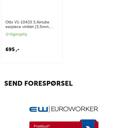
Otto V1-10433 3,Airtube
earpiece vinklet (3,5mm,
Listen Only)
tilgjengelig
695
,-
SEND FORESPØRSEL