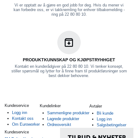
Vi er opptatt av å gjøre en god jobb for deg. Hvis du mener vi
kan forbedre oss, er vi takknemling for enhver tilbakemelding -
ring på 22 80 80 10.
PRODUKTKUNNSKAP OG KJØPSTRYHHGET
Kontakt en kunderådgiver på 22 80 80 10. Vi tenker konsept,
stiller spørsmål og lytter for å finne fram til produktløsninger som
best dekker behovene.
Kundeservice
Kundelinker
Avtaler
Logg inn
Sammenligne produkter
Bli kunde
Kontakt oss
Lagrede produkter
Logg inn
Om Euroworker
Ordreoversikt
Salgsbetingelser
Kundeservice
TILBUD & NYHETER