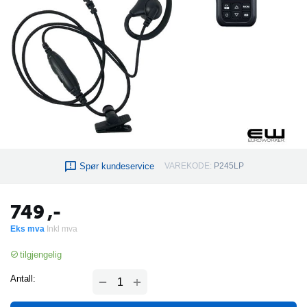
Spør kundeservice
VAREKODE:
P245LP
749
,-
Eks mva
Inkl mva
tilgjengelig
+
Antall:
−