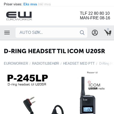
Priser vises:
Eks mva
Inkl mva
TLF 22 80 80 10
MAN-FRE 08-16
0
D-RING HEADSET TIL ICOM U20SR
EUROWORKER
RADIOTILBEHØR
HEADSET MED PTT
D-Ring He
/
/
/