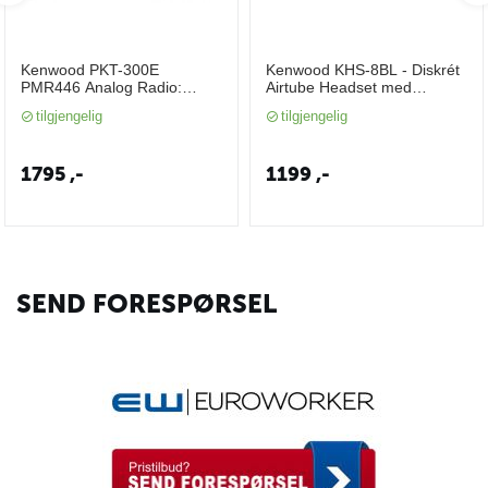
Kenwood PKT-300E
Kenwood KHS-8BL - Diskrét
PMR446 Analog Radio:
Airtube Headset med
Liten, Robust, Enkel og Klar
Håndholdt PTT & Mikrofon
tilgjengelig
tilgjengelig
til Bruk
(PKT-300E..)
1795
,-
1199
,-
SEND FORESPØRSEL