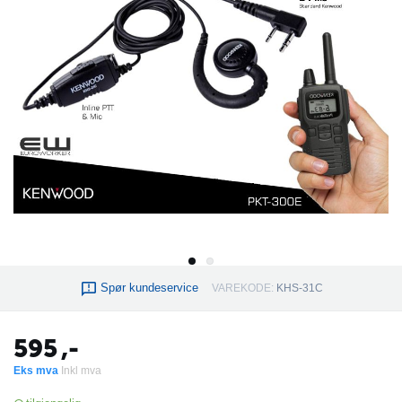
Spør kundeservice
VAREKODE:
KHS-31C
595
,-
Eks mva
Inkl mva