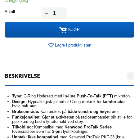
tilgjengelig
+
Antall:
−
KJØP
Lagre i produktlisten
BESKRIVELSE
Type:
C-Ring Hodesett med
In-line Push-To-Talk (PTT)
mikrofon.
Design:
Hypoallergisk justérbar C-ring ørekrok for
komfortabel
hvile bak øret.
Bruksområde:
Kan brukes på
både venstre og høyre
øre.
Funksjonalitet:
Gjør at aktiviteten på radiosambandet blir stille for
publikum og bedre lytteforhold ved støy.
Tilkobling:
Kompatibel med
Kenwood ProTalk Series
toveisradioer som har
2-pin
lydtilkoblinger.
Unntak:
Ikke kompatibel
med Kenwood ProTalk PKT-23 (bruk