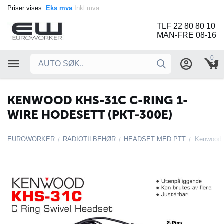
Priser vises:
Eks mva
Inkl mva
TLF 22 80 80 10
MAN-FRE 08-16
0
KENWOOD KHS-31C C-RING 1-
WIRE HODESETT (PKT-300E)
EUROWORKER
RADIOTILBEHØR
HEADSET MED PTT
/
/
/