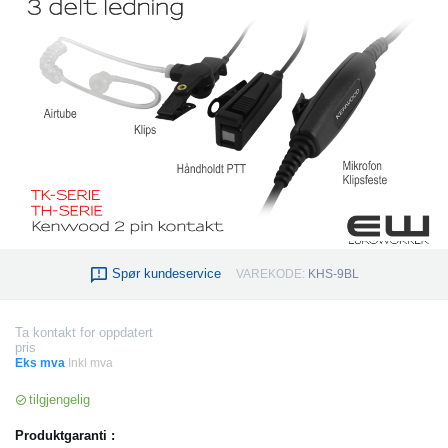
Spør kundeservice
VAREKODE:
KHS-9BL
Ta kontakt for oppdatert
pris
Eks mva
Inkl mva
tilgjengelig
Produktgaranti :