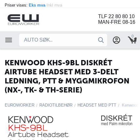
Priser vises:
Eks mva
Inkl mva
TLF 22 80 80 10
MAN-FRE 08-16
0
KENWOOD KHS-9BL DISKRÉT
AIRTUBE HEADSET MED 3-DELT
LEDNING, PTT & MYGGMIKROFON
(NX-, TK- & TH-SERIE)
EUROWORKER
RADIOTILBEHØR
HEADSET MED PTT
/
/
/